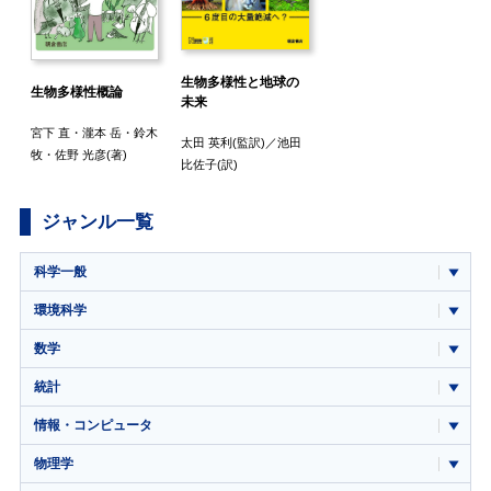
生物多様性と地球の
生物多様性概論
未来
宮下 直
・
瀧本 岳
・
鈴木
太田 英利
(監訳)／
池田
牧
・
佐野 光彦
(著)
比佐子
(訳)
ジャンル一覧
科学一般
環境科学
数学
統計
情報・コンピュータ
物理学