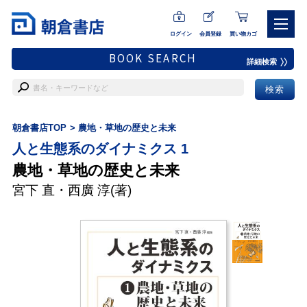
ログイン
会員登録
買い物カゴ
BOOK SEARCH
詳細検索
朝倉書店TOP
農地・草地の歴史と未来
人と生態系のダイナミクス 1
農地・草地の歴史と未来
宮下 直
・
西廣 淳
(著)