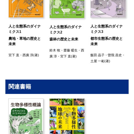
人と生態系のダイナ
人と生態系のダイナ
人と生態系のダイナ
ミクス3
ミクス1
ミクス2
都市生態系の歴史と
農地・草地の歴史と
森林の歴史と未来
未来
未来
原
鈴木 牧
・
齋藤 暖生
・
西
飯田 晶子
・
曽我 昌史
・
宮下 直
・
西廣 淳
(著)
河
廣 淳
・
宮下 直
(著)
土屋 一彬
(著)
関連書籍