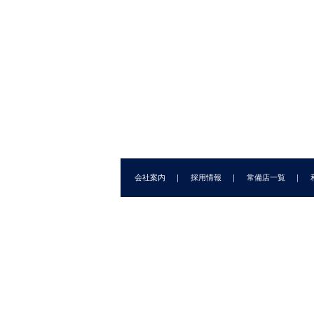
生態系のダイナミク
人と生態系のダイナミク
人と生態系のダイナミク
2.
ス4
ス5
2.
生態系の歴史と未来
海の歴史と未来
河川の歴史と未来
第
晶子
・
曽我 昌史
・
土屋
堀 正和
・
山北 剛久
(著)
西廣 淳
・
瀧 健太郎
・
原田
3
)
守啓
・
宮崎 佑介
・
河口 洋
3.
一
・
宮下 直
(著)
(
(
3.
(1
会社案内
採用情報
常備店一覧
(2
コ
(3
(4
3
3.
3.
(1