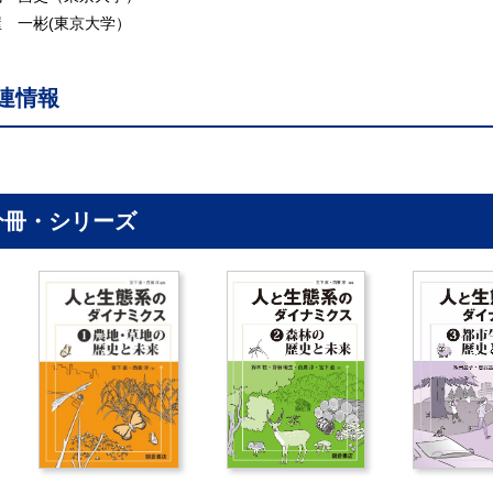
屋 一彬(東京大学）
2章 都市生態系の特徴：生物多様性の観点から
1 都市でなぜ生物多様性を考えるのか
連情報
2 物理的環境の特徴
1) ヒートアイランド効果
2) 水質・水循環の変化
) 大気汚染
) 光・音環境
分冊・シリーズ
3 都市化に伴う「生息地の分断化」
4 都市の生物群集の特徴
1) 広域スケールからみた特徴
2) 都市と農村の比較からみた特徴
3) 都市-農村の環境勾配からみた特徴
5 都市の生物群集の時空間ダイナミクス
1) 空間的ダイナミクス
2) 時間的ダイナミクス
.6 都市に住む生物種の特徴：都市環境への適応
7 変わる生物同士の関係