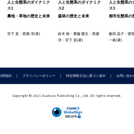
人と生態系のダイナミク
人と生態系のダイナミク
人と生態系の
8 外来種の侵入
ス1
ス2
ス3
9 都市に隠された生息地
農地・草地の歴史と未来
森林の歴史と未来
都市生態系の
3章 都市における人と自然との関わり合い
宮下 直
・
西廣 淳
(著)
鈴木 牧
・
齋藤 暖生
・
西廣
飯田 晶子
・
曽我
.1 都市で「人と自然との関わり合い」を考える意味
淳
・
宮下 直
(著)
一彬
(著)
2 自然との関わり合いの程度を決めるもの
1) 自然と関わる「機会」
2) 自然と関わる「意欲」
3 自然との関わり合いと健康の関係
) 精神面
利用規約
プライバシーポリシー
特定商取引法に基づく表示
お問い合わ
) 身体面
ラム2 木が枯れると人も死ぬ
) 社会面
Copyright © 2021 Asakura Publishing Co., Ltd. All rights reserved.
)認知機能
.4 自然との関わり合いと生物多様性保全の関係
5 「経験の消失」スパイラル
6 人と自然との関わり合いの再生に向けて
) 機会の創出