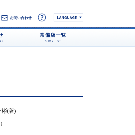
LANGUAGE
お問い合わせ
せ
常備店一覧
ON
SHOP LIST
一彬
(著)
税）