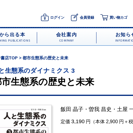
ログイン
会員登録
買い物カゴ
から出る本
会社案内
お知ら
ING PUBLICATIONS
COMPANY
INFORMATI
書店TOP
都市生態系の歴史と未来
と生態系のダイナミクス 3
都市生態系の歴史と未来
飯田 晶子
・
曽我 昌史
・
土屋 
3,190
定価
円（本体 2,900 円＋