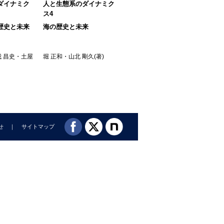
ダイナミク
人と生態系のダイナミク
人と生態系のダイナミク
人
ス4
ス5
ス1
歴史と未来
海の歴史と未来
河川の歴史と未来
農
 昌史
・
土屋
堀 正和
・
山北 剛久
(著)
西廣 淳
・
瀧 健太郎
・
原田
宮下
守啓
・
宮崎 佑介
・
河口 洋
一
・
宮下 直
(著)
せ
サイトマップ