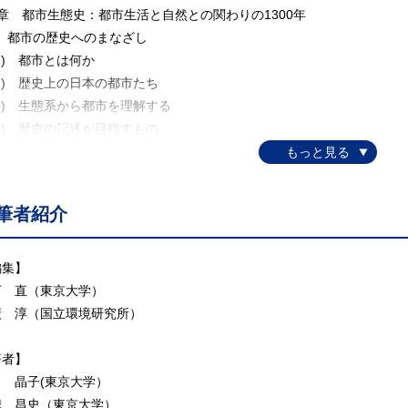
章 都市生態史：都市生活と自然との関わりの1300年
1 都市の歴史へのまなざし
) 都市とは何か
2) 歴史上の日本の都市たち
3) 生態系から都市を理解する
4) 歴史の記述が目指すもの
2 食べものからみた都市と生態系の歴史
1) 古代から近世にかけての都市と食べもの
2) 近代化以降の都市と食べもの
筆者紹介
3) 古代から近世にかけての都市と屎尿
4) 近代化以降の屎尿と厨芥
5) 食べものをめぐる歴史が示すこと
編集】
3 都市住民による自然体験の歴史
下 直（東京大学）
1) 古代・中世における自然体験の始まり
廣 淳（国立環境研究所）
2) 近世における自然体験のひろがり
3) 近代における自然体験のさらなるひろがり
著者】
ラム1 都市の子供たちによる昆虫採集
田 晶子(東京大学）
4) 20世紀後半における自然体験の場の喪失と継承
我 昌史（東京大学）