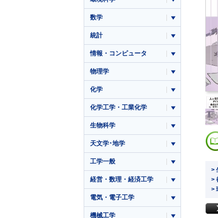
数学
統計
情報・コンピュータ
物理学
化学
化学工学・工業化学
生物科学
天文学･地学
工学一般
>
経営・数理・経済工学
>
>
電気・電子工学
機械工学