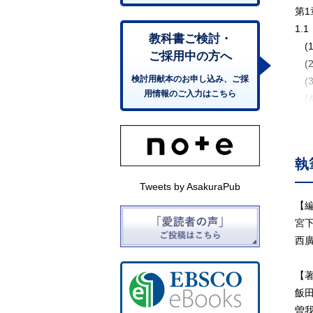
第1
1.
教科書ご検討・
(1
ご採用中の方へ
(
検討用献本のお申し込み、ご採
(
用情報のご入力はこちら
(
1.
(
(
執
(
(
Tweets by AsakuraPub
(
【
1.
宮
(
西
(
(
【
コ
飯
(
曽