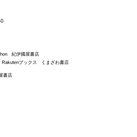
40
-hon
紀伊國屋書店
Rakutenブックス
くまざわ書店
屋書店