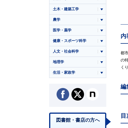
土木・建築工学
農学
医学・薬学
内
健康・スポーツ科学
人文・社会科学
都
の
地理学
く
生活・家政学
編
目
図書館・書店の方へ