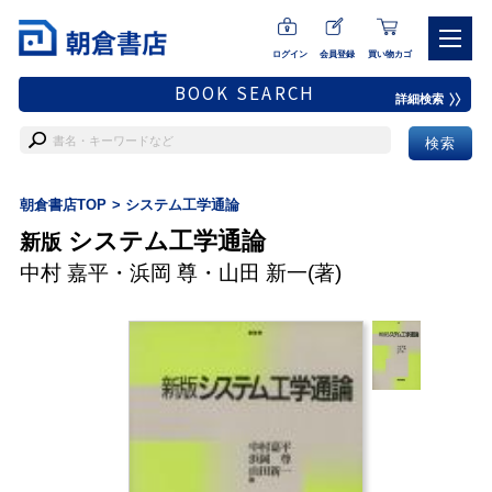
ログイン
会員登録
買い物カゴ
BOOK SEARCH
詳細検索
朝倉書店TOP
システム工学通論
システム工学通論
新版
中村 嘉平
・
浜岡 尊
・
山田 新一
(著)