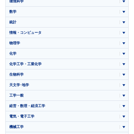
環境科学
数学
統計
情報・コンピュータ
物理学
化学
化学工学・工業化学
生物科学
天文学･地学
工学一般
経営・数理・経済工学
電気・電子工学
機械工学