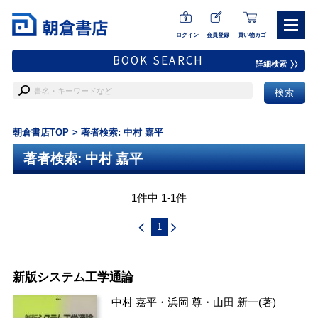
ログイン
会員登録
買い物カゴ
BOOK SEARCH
詳細検索
朝倉書店TOP
著者検索: 中村 嘉平
著者検索: 中村 嘉平
1件中 1-1件
1
新版システム工学通論
中村 嘉平
・
浜岡 尊
・
山田 新一
(著)