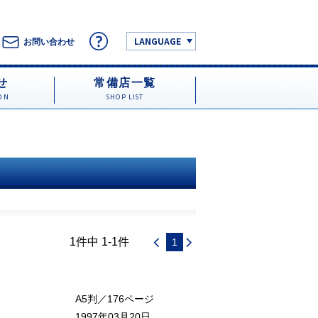
LANGUAGE
お問い合わせ
せ
常備店一覧
ON
SHOP LIST
1件中 1-1件
1
A5判／176ページ
1997年03月20日