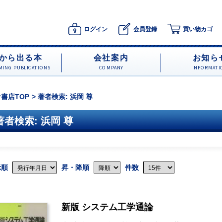
ログイン
会員登録
買い物カゴ
から出る本
会社案内
お知ら
ING PUBLICATIONS
COMPANY
INFORMATI
書店TOP
著者検索: 浜岡 尊
著者検索: 浜岡 尊
示順
昇・降順
件数
新版 システム工学通論