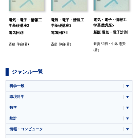
電気・電子・情報工
電気・電子・情報工
電気・電子・情報工
学基礎講座5
学基礎講座2
学基礎講座3
新版 電気・電子計測
電気回路I
電気回路II
・
新妻 弘明
・
中鉢 憲賢
斎藤 伸自
(著)
斎藤 伸自
(著)
(著)
ジャンル一覧
科学一般
環境科学
数学
統計
情報・コンピュータ