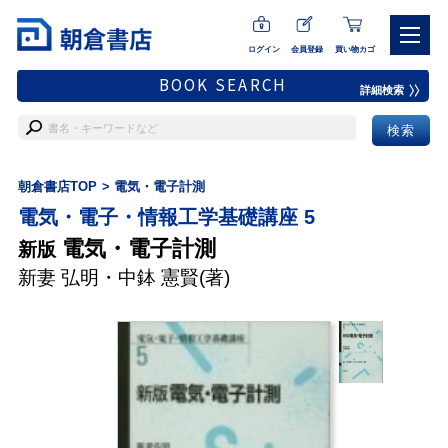
ログイン
会員登録
買い物カゴ
BOOK SEARCH
詳細検索
朝倉書店TOP
電気・電子計測
電気・電子・情報工学基礎講座 5
電気・電子計測
新版
新妻 弘明
・
中鉢 憲賢
(著)