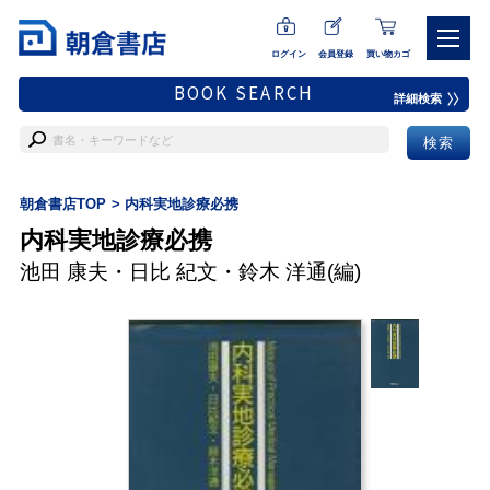
ログイン
会員登録
買い物カゴ
BOOK SEARCH
詳細検索
朝倉書店TOP
内科実地診療必携
内科実地診療必携
池田 康夫
・
日比 紀文
・
鈴木 洋通
(編)