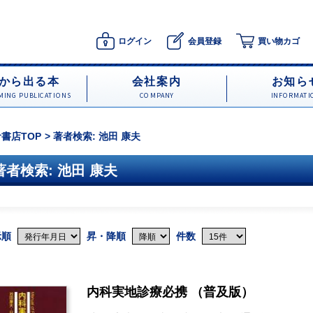
ログイン
会員登録
買い物カゴ
から出る本
会社案内
お知ら
ING PUBLICATIONS
COMPANY
INFORMATI
書店TOP
著者検索: 池田 康夫
著者検索: 池田 康夫
示順
昇・降順
件数
内科実地診療必携 （普及版）