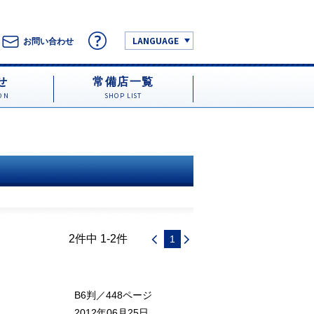
LANGUAGE
お問い合わせ
せ
常備店一覧
ON
SHOP LIST
2件中 1-2件
1
B6判／448ページ
2012年06月25日