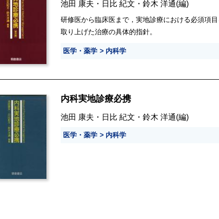
池田 康夫
・
日比 紀文
・
鈴木 洋通
(編)
研修医から臨床医まで，実地診療における必須項目
取り上げた治療の具体的指針。
医学・薬学
内科学
内科実地診療必携
池田 康夫
・
日比 紀文
・
鈴木 洋通
(編)
医学・薬学
内科学