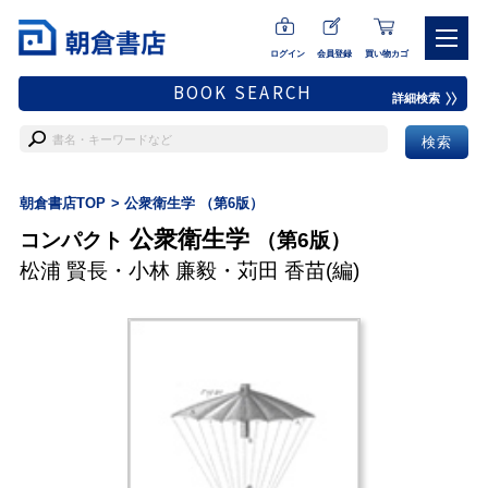
ログイン
会員登録
買い物カゴ
BOOK SEARCH
詳細検索
朝倉書店TOP
公衆衛生学 （第6版）
公衆衛生学
コンパクト
（第6版）
松浦 賢長
・
小林 廉毅
・
苅田 香苗
(編)