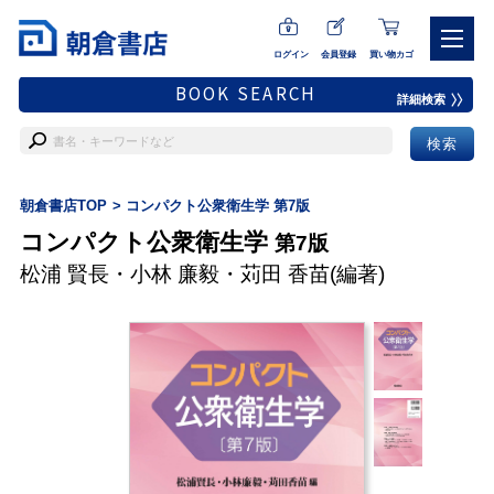
ログイン
会員登録
買い物カゴ
BOOK SEARCH
詳細検索
朝倉書店TOP
コンパクト公衆衛生学 第7版
コンパクト公衆衛生学
第7版
松浦 賢長
・
小林 廉毅
・
苅田 香苗
(編著)