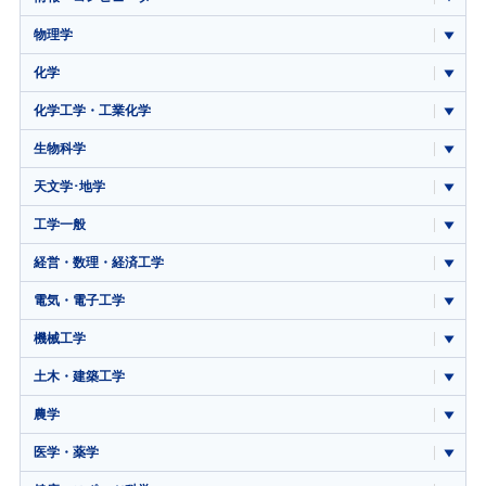
物理学
化学
化学工学・工業化学
生物科学
天文学･地学
工学一般
経営・数理・経済工学
電気・電子工学
機械工学
土木・建築工学
農学
医学・薬学