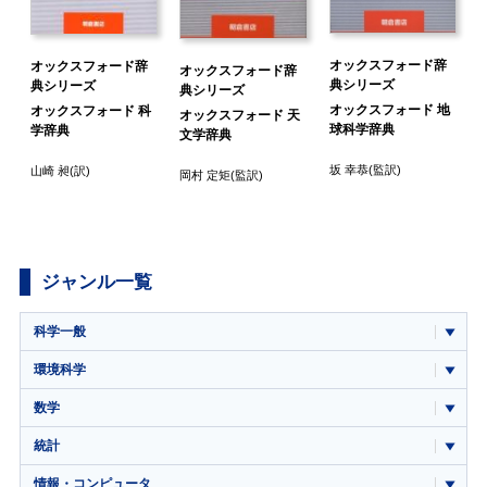
オックスフォード辞
オックスフォード辞
オックスフォード辞
典シリーズ
典シリーズ
典シリーズ
オックスフォード 地
オックスフォード 科
オックスフォード 天
ス
球科学辞典
学辞典
文学辞典
坂 幸恭
(監訳)
山崎 昶
(訳)
岡村 定矩
(監訳)
永
ジャンル一覧
科学一般
環境科学
数学
統計
情報・コンピュータ