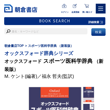
ログイン
会員登録
買い物カゴ
BOOK SEARCH
詳細検索
朝倉書店TOP
スポーツ医科学辞典 （新装版）
オックスフォード辞典シリーズ
スポーツ医科学辞典
オックスフォード
（新
装版）
M. ケント
(編著)／
福永 哲夫
(監訳)