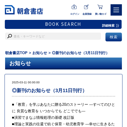
ログイン
会員登録
買い物カゴ
BOOK SEARCH
詳細検索
朝倉書店TOP
お知らせ
◎新刊のお知らせ（3月11日刊行）
お知らせ
2025-03-11 00:00:00
◎新刊のお知らせ（3月11日刊行）
■
「教育」を学ぶあなたに贈る20のストーリー ―すべてのひと
に 良質な教育を いつからでも どこででも―
■
演習でまなぶ情報処理の基礎 改訂版
■
理論と実践の往還で紡ぐ保育・幼児教育学 ―幸せに生きるた