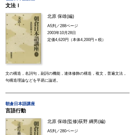
文法Ｉ
北原 保雄
(編)
A5判／288ページ
2003年10月28日
定価4,620円（本体4,200円＋税）
文の構造，名詞句，副詞の機能，連体修飾の構造，複文，普遍文法，
句構造理論などを平易に論述。
朝倉日本語講座
言語行動
北原 保雄
(監修)
荻野 綱男
(編)
A5判／280ページ