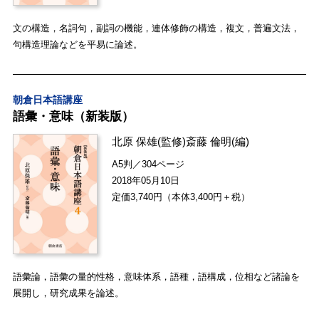
文の構造，名詞句，副詞の機能，連体修飾の構造，複文，普遍文法，
句構造理論などを平易に論述。
朝倉日本語講座
語彙・意味（新装版）
北原 保雄
(監修)
斎藤 倫明
(編)
A5判／304ページ
2018年05月10日
定価3,740円（本体3,400円＋税）
語彙論，語彙の量的性格，意味体系，語種，語構成，位相など諸論を
展開し，研究成果を論述。