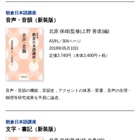
朝倉日本語講座
音声・音韻（新装版）
北原 保雄
(監修)
上野 善道
(編)
A5判／304ページ
2018年05月10日
定価3,740円（本体3,400円＋税）
音声・音韻の機能，音韻史，アクセントの体系・変遷，音声の生理・
物理等研究成果を平易に論述。
朝倉日本語講座
文字・書記（新装版）