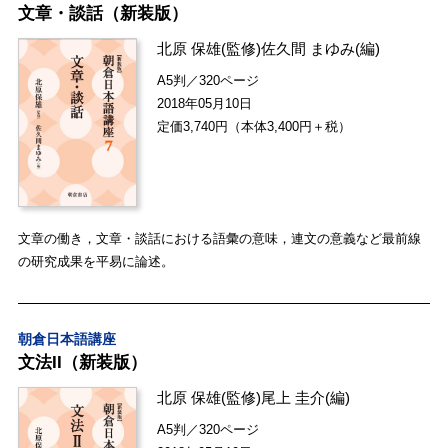
文章・談話（新装版）
北原 保雄
(監修)
佐久間 まゆみ
(編)
A5判／320ページ
2018年05月10日
定価3,740円（本体3,400円＋税）
文章の働き，文章・談話における語彙の意味，連文の意義など最前線
の研究成果を平易に論述。
朝倉日本語講座
文法II（新装版）
北原 保雄
(監修)
尾上 圭介
(編)
A5判／320ページ