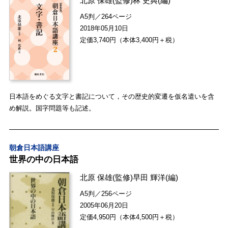
北原 保雄
(監修)
林 史典
(編)
A5判／264ページ
2018年05月10日
定価3,740円（本体3,400円＋税）
日本語をめぐる文字と書記について，その歴史的変遷を仮名遣いを含
め解説。国字問題等も記述。
朝倉日本語講座
世界の中の日本語
北原 保雄
(監修)
早田 輝洋
(編)
A5判／256ページ
2005年06月20日
定価4,950円（本体4,500円＋税）