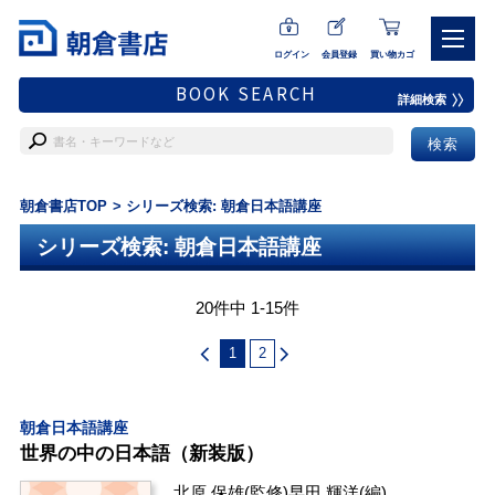
ログイン
会員登録
買い物カゴ
BOOK SEARCH
詳細検索
朝倉書店TOP
シリーズ検索: 朝倉日本語講座
シリーズ検索: 朝倉日本語講座
20件中 1-15件
1
2
朝倉日本語講座
世界の中の日本語（新装版）
北原 保雄
(監修)
早田 輝洋
(編)