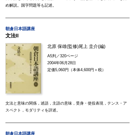
め解説。国字問題等も記述。
朝倉日本語講座
文法II
北原 保雄
(監修)
尾上 圭介
(編)
A5判／320ページ
2004年06月28日
定価5,060円（本体4,600円＋税）
文法と意味の関係，述語，主語の意味，受身・使役表現，テンス・ア
スペクト，モダリティを詳述。
朝倉日本語講座