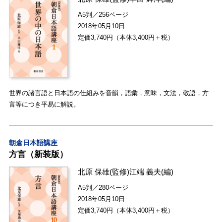
A5判／256ページ
2018年05月10日
定価3,740円（本体3,400円＋税）
世界の諸言語と日本語の仕組みを音韻，語彙，意味，文法，敬語，方
言等につき平易に解説。
朝倉日本語講座
方言（新装版）
北原 保雄
(監修)
江端 義夫
(編)
A5判／280ページ
2018年05月10日
定価3,740円（本体3,400円＋税）