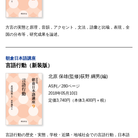
方言の実態と原理，音韻，アクセント，文法，語彙と比喩，表現，全
国の分布等，研究成果を論述。
朝倉日本語講座
言語行動（新装版）
北原 保雄
(監修)
荻野 綱男
(編)
A5判／280ページ
2018年05月10日
定価3,740円（本体3,400円＋税）
言語行動の歴史・実態，学校・近隣・地域社会での言語行動，日本語