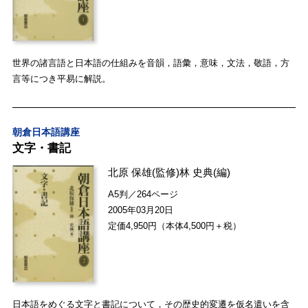
世界の諸言語と日本語の仕組みを音韻，語彙，意味，文法，敬語，方
言等につき平易に解説。
朝倉日本語講座
文字・書記
北原 保雄
(監修)
林 史典
(編)
A5判／264ページ
2005年03月20日
定価4,950円（本体4,500円＋税）
日本語をめぐる文字と書記について，その歴史的変遷を仮名遣いを含