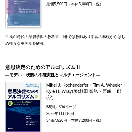
定価5,500円（本体5,000円＋税）
生成AI時代の深層学習の教科書．I巻では教師あり学習の基礎からはじ
め様々なモデルを解説
意思決定のためのアルゴリズム II
―モデル・状態の不確実性とマルチエージェント―
Mikel J. Kochenderfer
・
Tim A. Wheeler
・
Kyle H. Wray
(著)
林田 智弘
・
西﨑 一郎
(訳)
B5判／304ページ
2025年11月10日
定価7,920円（本体7,200円＋税）