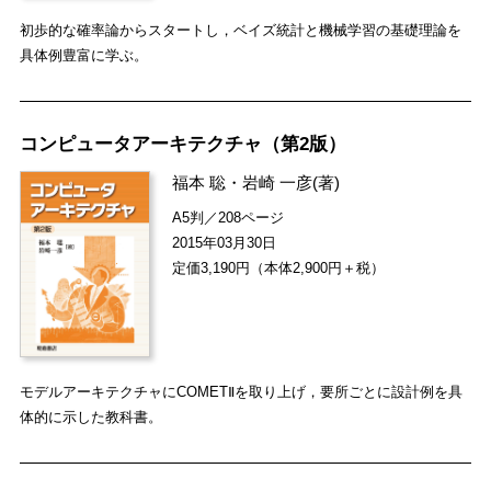
初歩的な確率論からスタートし，ベイズ統計と機械学習の基礎理論を
具体例豊富に学ぶ。
コンピュータアーキテクチャ（第2版）
福本 聡
・
岩崎 一彦
(著)
A5判／208ページ
2015年03月30日
定価3,190円（本体2,900円＋税）
モデルアーキテクチャにCOMETⅡを取り上げ，要所ごとに設計例を具
体的に示した教科書。