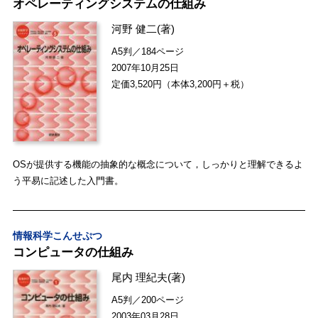
オペレーティングシステムの仕組み
河野 健二
(著)
A5判／184ページ
2007年10月25日
定価3,520円（本体3,200円＋税）
OSが提供する機能の抽象的な概念について，しっかりと理解できるよ
う平易に記述した入門書。
情報科学こんせぷつ
コンピュータの仕組み
尾内 理紀夫
(著)
A5判／200ページ
2003年03月28日