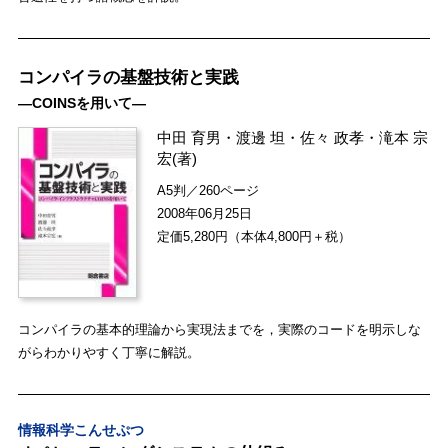
コンパイラの基盤技術と実践
―COINSを用いて―
中田 育男
・
渡邊 坦
・
佐々 政孝
・
滝本 宗
宏
(著)
A5判／260ページ
2008年06月25日
定価5,280円（本体4,800円＋税）
コンパイラの基本的理論から実現法までを，実際のコードを明示しな
がらわかりやすく丁寧に解説。
情報科学こんせぷつ