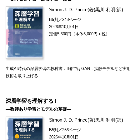
Simon J. D. Prince
(著)
黒川 利明
(訳)
B5判／248ページ
2026年10月01日
定価5,500円（本体5,000円＋税）
生成AI時代の深層学習の教科書．II巻ではGAN，拡散モデルなど実用
技術を取り上げる
深層学習を理解する I
―教師あり学習とモデルの基礎―
Simon J. D. Prince
(著)
黒川 利明
(訳)
B5判／256ページ
2026年10月01日