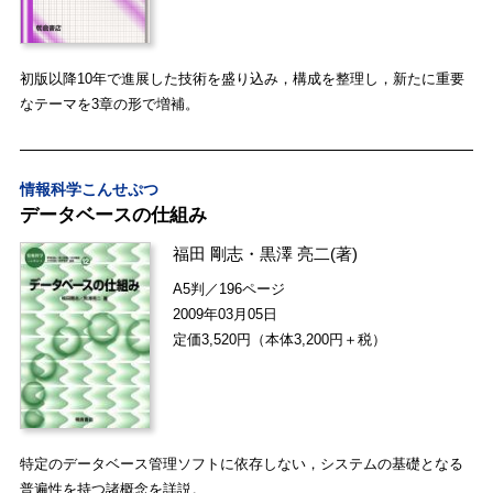
初版以降10年で進展した技術を盛り込み，構成を整理し，新たに重要
なテーマを3章の形で増補。
情報科学こんせぷつ
データベースの仕組み
福田 剛志
・
黒澤 亮二
(著)
A5判／196ページ
2009年03月05日
定価3,520円（本体3,200円＋税）
特定のデータベース管理ソフトに依存しない，システムの基礎となる
普遍性を持つ諸概念を詳説。