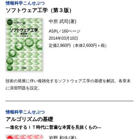
情報科学こんせぷつ
ソフトウェア工学（第３版）
中所 武司
(著)
A5判／160ページ
2014年03月10日
定価2,860円（本体2,600円＋税）
技術の発展に伴い複雑化するソフトウェア工学の基礎を解説。各章末
に演習問題を設定。
情報科学こんせぷつ
アルゴリズムの基礎
―進化するＩＴ時代に普遍な本質を見抜くもの―
岩野 和生
(著)