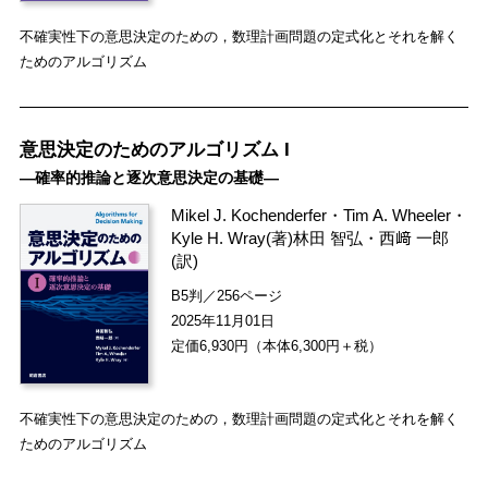
不確実性下の意思決定のための，数理計画問題の定式化とそれを解く
ためのアルゴリズム
意思決定のためのアルゴリズム I
―確率的推論と逐次意思決定の基礎―
Mikel J. Kochenderfer
・
Tim A. Wheeler
・
Kyle H. Wray
(著)
林田 智弘
・
西﨑 一郎
(訳)
B5判／256ページ
2025年11月01日
定価6,930円（本体6,300円＋税）
不確実性下の意思決定のための，数理計画問題の定式化とそれを解く
ためのアルゴリズム