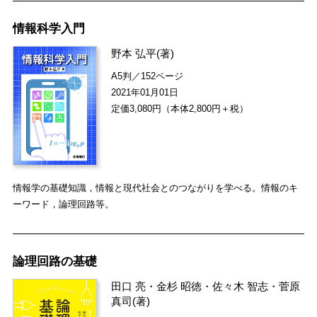
情報科学入門
野本 弘平
(著)
A5判／152ページ
2021年01月01日
定価3,080円（本体2,800円＋税）
情報学の基礎知識，情報と現代社会とのつながりを学べる。情報のキ
ーワード，論理回路等。
論理回路の基礎
田口 亮
・
金杉 昭徳
・
佐々木 智志
・
菅原
真司
(著)