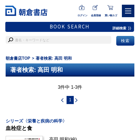
ログイン
会員登録
買い物カゴ
BOOK SEARCH
詳細検索
朝倉書店TOP
著者検索: 高田 明和
著者検索: 高田 明和
3件中 1-3件
1
シリーズ〈栄養と疾病の科学〉
血栓症と食
高田 明和
(編)