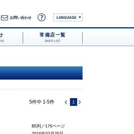
LANGUAGE
お問い合わせ
せ
常備店一覧
ON
SHOP LIST
5件中 1-5件
1
B5判／176ページ
2016年03月25日