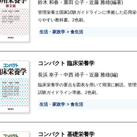
鈴木 和春
・
重田 公子
・
近藤 雅雄
(編著)
管理栄養士国家試験ガイドラインに準拠した応用栄
りやすい教科書。2色刷。
生活・家政学
食生活
コンパクト 臨床栄養学
長浜 幸子
・
中西 靖子
・
近藤 雅雄
(編)
臨床栄養学の要点を図表を用いて簡潔に解説。管理
試験ガイドライン準拠。2色刷。
生活・家政学
食生活
コンパクト 基礎栄養学