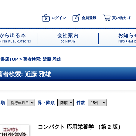
ログイン
会員登録
買い物カゴ
から出る本
会社案内
お知ら
ING PUBLICATIONS
COMPANY
INFORMATI
書店TOP
著者検索: 近藤 雅雄
著者検索: 近藤 雅雄
示順
昇・降順
件数
コンパクト 応用栄養学 （第 2 版）