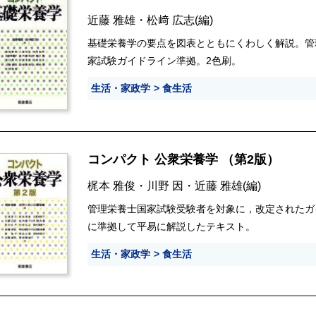
近藤 雅雄
・
松﨑 広志
(編)
基礎栄養学の要点を図表とともにくわしく解説。管
家試験ガイドライン準拠。2色刷。
生活・家政学
食生活
コンパクト 公衆栄養学 （第2版）
梶本 雅俊
・
川野 因
・
近藤 雅雄
(編)
管理栄養士国家試験受験者を対象に，改定されたガ
に準拠して平易に解説したテキスト。
生活・家政学
食生活