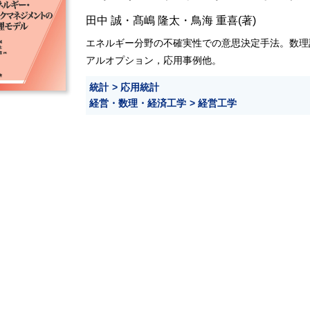
田中 誠
・
髙嶋 隆太
・
鳥海 重喜
(著)
エネルギー分野の不確実性での意思決定手法。数理
アルオプション，応用事例他。
統計
応用統計
経営・数理・経済工学
経営工学