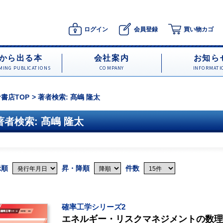
ログイン
会員登録
買い物カゴ
から出る本
会社案内
お知ら
ING PUBLICATIONS
COMPANY
INFORMATI
書店TOP
著者検索: 髙嶋 隆太
著者検索: 髙嶋 隆太
示順
昇・降順
件数
確率工学シリーズ2
エネルギー・リスクマネジメントの数