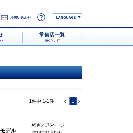
LANGUAGE
お問い合わせ
せ
常備店一覧
ON
SHOP LIST
1件中 1-1件
1
A5判／176ページ
理モデル
2018年11月05日