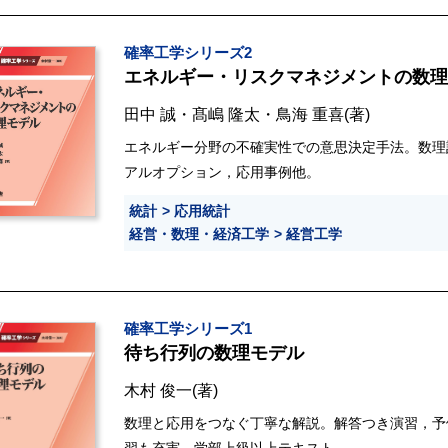
確率工学シリーズ2
エネルギー・リスクマネジメントの数理
田中 誠
・
髙嶋 隆太
・
鳥海 重喜
(著)
エネルギー分野の不確実性での意思決定手法。数理
アルオプション，応用事例他。
統計
応用統計
経営・数理・経済工学
経営工学
確率工学シリーズ1
待ち行列の数理モデル
木村 俊一
(著)
数理と応用をつなぐ丁寧な解説。解答つき演習，予