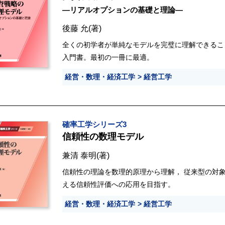
―リアルオプションの基礎と理論―
後藤 允
(著)
全くの初学者が単純なモデルを完璧に理解できるこ
入門書。最初の一冊に最適。
経営・数理・経済工学
経営工学
確率工学シリーズ3
信頼性の数理モデル
兼清 泰明
(著)
信頼性の理論を数理的原理から理解， 従来型の対
える信頼性評価への応用を目指す。
経営・数理・経済工学
経営工学