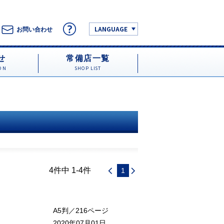
LANGUAGE
お問い合わせ
せ
常備店一覧
ON
SHOP LIST
4件中 1-4件
1
A5判／216ページ
2020年07月01日