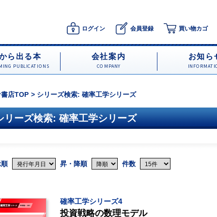
ログイン
会員登録
買い物カゴ
から出る本
会社案内
お知ら
ING PUBLICATIONS
COMPANY
INFORMATI
書店TOP
シリーズ検索: 確率工学シリーズ
シリーズ検索: 確率工学シリーズ
示順
昇・降順
件数
確率工学シリーズ4
投資戦略の数理モデル