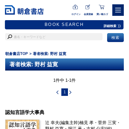
ログイン
会員登録
買い物カゴ
BOOK SEARCH
詳細検索
朝倉書店TOP
著者検索: 野村 益寛
著者検索: 野村 益寛
1件中 1-1件
1
認知言語学大事典
辻 幸夫
(編集主幹)
楠見 孝
・
菅井 三実
・
野村 益寛
・
堀江 薫
・
吉村 公宏
(編)