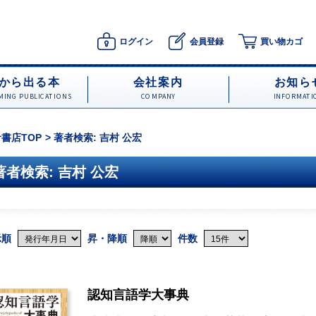
ログイン
会員登録
買い物カゴ
から出る本
会社案内
お知ら
ING PUBLICATIONS
COMPANY
INFORMATI
書店TOP
著者検索: 吉村 公宏
著者検索: 吉村 公宏
示順
昇・降順
件数
認知言語学大事典