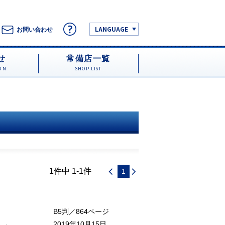
LANGUAGE
お問い合わせ
せ
常備店一覧
ON
SHOP LIST
1件中 1-1件
1
B5判／864ページ
2019年10月15日