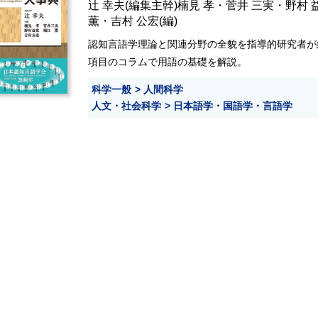
辻 幸夫
(編集主幹)
楠見 孝
・
菅井 三実
・
野村 
薫
・
吉村 公宏
(編)
認知言語学理論と関連分野の全貌を指導的研究者が
項目のコラムで用語の基礎を解説。
科学一般
人間科学
人文・社会科学
日本語学・国語学・言語学