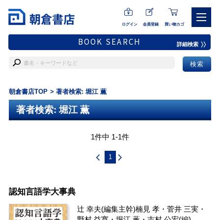
ログイン
会員登録
買い物カゴ
BOOK SEARCH
詳細検索
朝倉書店TOP
著者検索: 堀江 薫
著者検索: 堀江 薫
1件中 1-1件
1
認知言語学大事典
辻 幸夫
(編集主幹)
楠見 孝
・
菅井 三実
・
野村 益寛
・
堀江 薫
・
吉村 公宏
(編)