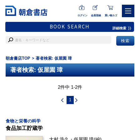
ログイン
会員登録
買い物カゴ
BOOK SEARCH
詳細検索
朝倉書店TOP
著者検索: 仮屋園 璋
著者検索: 仮屋園 璋
2件中 1-2件
1
食物と栄養の科学
食品加工貯蔵学
大村 浩久
・
仮屋園 璋
(編)