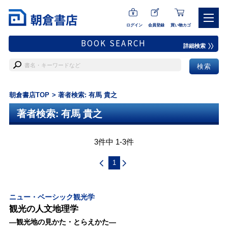
ログイン
会員登録
買い物カゴ
BOOK SEARCH
詳細検索
朝倉書店TOP
著者検索: 有馬 貴之
著者検索: 有馬 貴之
3件中 1-3件
1
ニュー・ベーシック観光学
観光の人文地理学
―観光地の見かた・とらえかた―