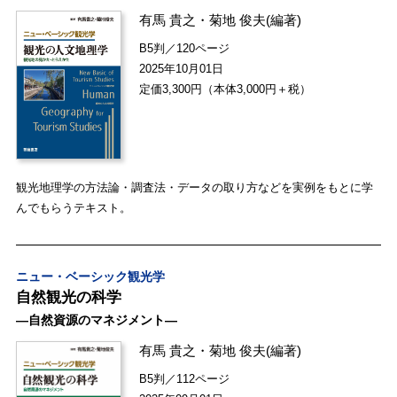
有馬 貴之
・
菊地 俊夫
(編著)
B5判／120ページ
2025年10月01日
定価3,300円（本体3,000円＋税）
観光地理学の方法論・調査法・データの取り方などを実例をもとに学
んでもらうテキスト。
ニュー・ベーシック観光学
自然観光の科学
―自然資源のマネジメント―
有馬 貴之
・
菊地 俊夫
(編著)
B5判／112ページ