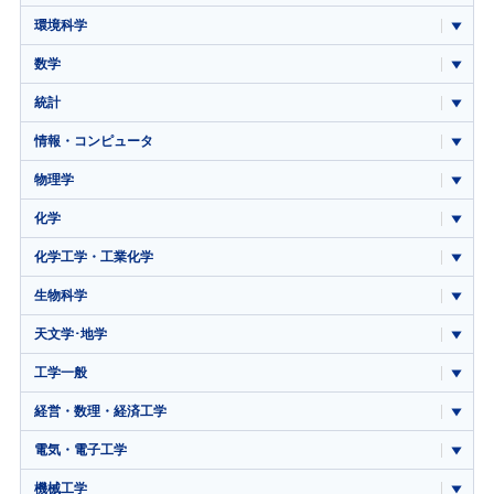
環境科学
数学
統計
情報・コンピュータ
物理学
化学
化学工学・工業化学
生物科学
天文学･地学
工学一般
経営・数理・経済工学
電気・電子工学
機械工学