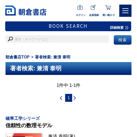
ログイン
会員登録
買い物カゴ
BOOK SEARCH
詳細検索
朝倉書店TOP
著者検索: 兼清 泰明
著者検索: 兼清 泰明
1件中 1-1件
1
確率工学シリーズ
信頼性の数理モデル
兼清 泰明
(著)