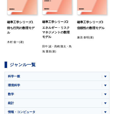
確率工学シリーズ2
確率工学シリーズ3
確率工学シリーズ1
エネルギー・リスク
信頼性の数理モデル
待ち行列の数理モデ
マネジメントの数理
ル
モデル
兼清 泰明
(著)
木村 俊一
(著)
田中 誠
・
髙嶋 隆太
・
鳥
海 重喜
(著)
ジャンル一覧
科学一般
環境科学
数学
統計
情報・コンピュータ