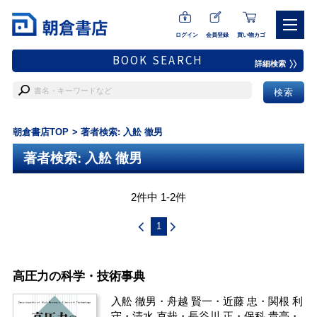
ログイン
会員登録
買い物カゴ
BOOK SEARCH
詳細検索
朝倉書店TOP
著者検索: 入舩 徹男
著者検索: 入舩 徹男
2件中 1-2件
1
高圧力の科学・技術事典
入舩 徹男
・
舟越 賢一
・
近藤 忠
・
関根 利
守
・
清水 克哉
・
長谷川 正
・
保科 貴亮
・