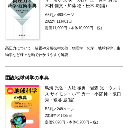
木村 佳文
・
加藤 稔
・
松木 均
(編)
A5判／480ページ
2022年11月01日
定価11,000円（本体10,000円＋税）
高圧力について，装置や分析技術の他，物理学，化学，地球科学，生
物学など様々な軸でわかりやすく解説。
図説地球科学の事典
鳥海 光弘
・
入舩 徹男
・
岩森 光
・
ウォリ
ス サイモン
・
小平 秀一
・
小宮 剛
・
阪口
秀
・
鷺谷 威
(編)
B5判／248ページ
2018年04月25日
定価9,020円（本体8,200円＋税）