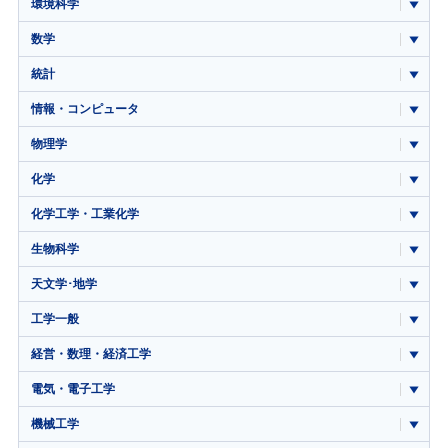
環境科学
数学
統計
情報・コンピュータ
物理学
化学
化学工学・工業化学
生物科学
天文学･地学
工学一般
経営・数理・経済工学
電気・電子工学
機械工学