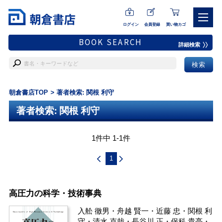
ログイン
会員登録
買い物カゴ
BOOK SEARCH
詳細検索
朝倉書店TOP
著者検索: 関根 利守
著者検索: 関根 利守
1件中 1-1件
1
高圧力の科学・技術事典
入舩 徹男
・
舟越 賢一
・
近藤 忠
・
関根 利
守
・
清水 克哉
・
長谷川 正
・
保科 貴亮
・