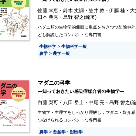
佐藤 幸恵
・
鈴木 丈詞
・
笠井 敦
・
伊藤 桂
・
大
日本 典秀
・
島野 智之
(編著)
ハダニ類の生物学的側面に重点をおきつつ防除や外
ども解説したコンパクトな専門書
生物科学
生物科学一般
農学
農学一般
マダニの科学
―知っておきたい感染症媒介者の生物学―
白藤 梨可
・
八田 岳士
・
中尾 亮
・
島野 智之
(
生物学・生理学をしっかり理解し，マダニ・媒介感
つなげられるコンパクトな専門書
農学
畜産学・獣医学