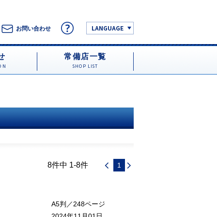
LANGUAGE
お問い合わせ
せ
常備店一覧
ON
SHOP LIST
8件中 1-8件
1
A5判／248ページ
2024年11月01日