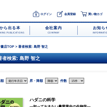
ログイン
会員登録
買い物カゴ
から出る本
会社案内
お知ら
ING PUBLICATIONS
COMPANY
INFORMATI
書店TOP
著者検索: 島野 智之
著者検索: 島野 智之
示順
昇・降順
件数
ハダニの科学
―知っておきたい農業害虫の生物学―