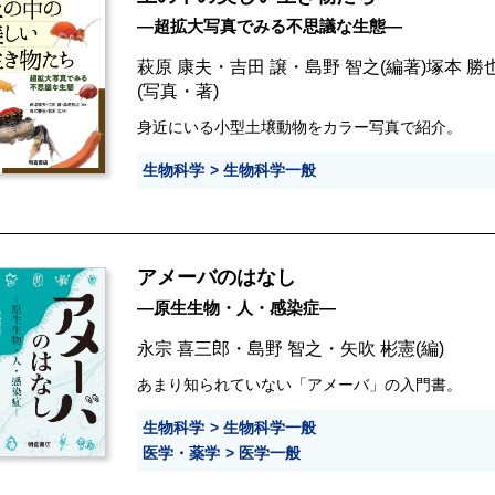
―超拡大写真でみる不思議な生態―
萩原 康夫
・
吉田 譲
・
島野 智之
(編著)
塚本 勝
(写真・著)
身近にいる小型土壌動物をカラー写真で紹介。
生物科学
生物科学一般
アメーバのはなし
―原生生物・人・感染症―
永宗 喜三郎
・
島野 智之
・
矢吹 彬憲
(編)
あまり知られていない「アメーバ」の入門書。
生物科学
生物科学一般
医学・薬学
医学一般