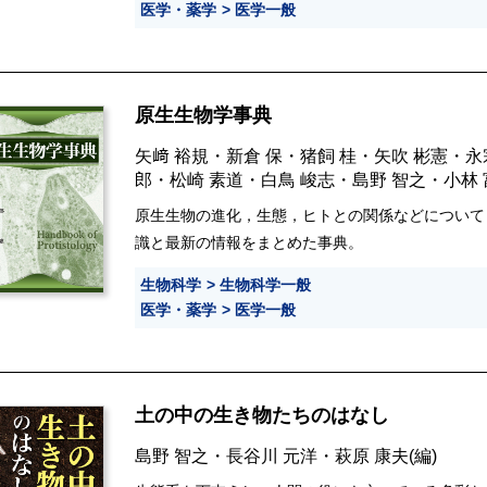
医学・薬学
医学一般
原生生物学事典
矢﨑 裕規
・
新倉 保
・
猪飼 桂
・
矢吹 彬憲
・
永
郎
・
松崎 素道
・
白鳥 峻志
・
島野 智之
・
小林
原生生物の進化，生態，ヒトとの関係などについて
識と最新の情報をまとめた事典。
生物科学
生物科学一般
医学・薬学
医学一般
土の中の生き物たちのはなし
島野 智之
・
長谷川 元洋
・
萩原 康夫
(編)