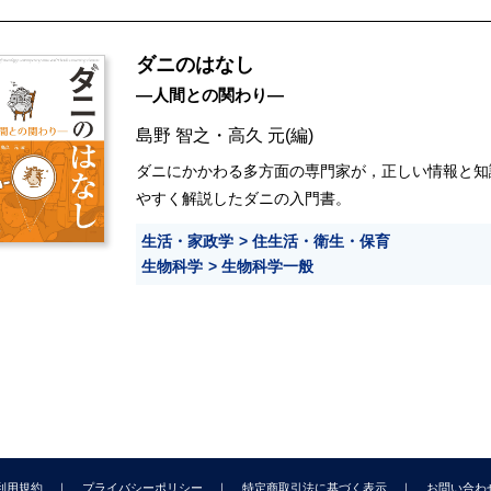
ダニのはなし
―人間との関わり―
島野 智之
・
高久 元
(編)
ダニにかかわる多方面の専門家が，正しい情報と知
やすく解説したダニの入門書。
生活・家政学
住生活・衛生・保育
生物科学
生物科学一般
利用規約
プライバシーポリシー
特定商取引法に基づく表示
お問い合わ