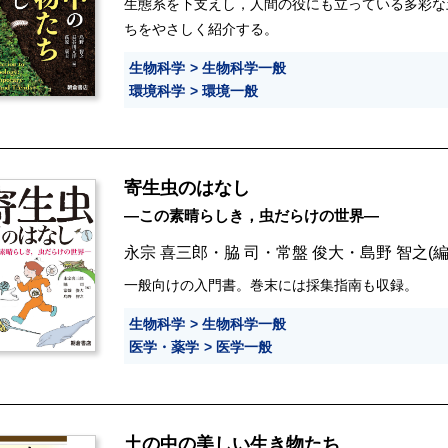
生態系を下支えし，人間の役にも立っている多彩な
ちをやさしく紹介する。
生物科学
生物科学一般
環境科学
環境一般
寄生虫のはなし
―この素晴らしき，虫だらけの世界―
永宗 喜三郎
・
脇 司
・
常盤 俊大
・
島野 智之
(編
一般向けの入門書。巻末には採集指南も収録。
生物科学
生物科学一般
医学・薬学
医学一般
土の中の美しい生き物たち