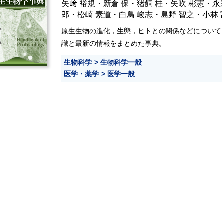
矢﨑 裕規
・
新倉 保
・
猪飼 桂
・
矢吹 彬憲
・
永
郎
・
松崎 素道
・
白鳥 峻志
・
島野 智之
・
小林
原生生物の進化，生態，ヒトとの関係などについて
識と最新の情報をまとめた事典。
生物科学
生物科学一般
医学・薬学
医学一般