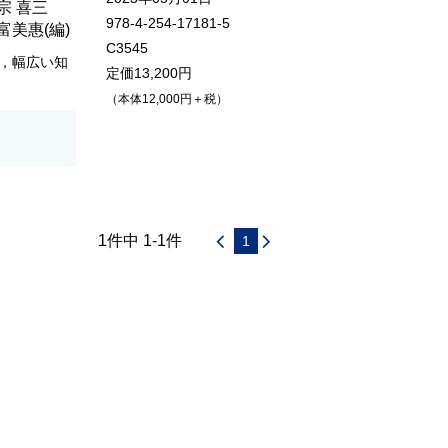
宗 喜三
978-4-254-17181-5
 富美惠
(編)
C3545
，幅広い知
定価13,200円
（本体12,000円＋税）
1件中 1-1件
1