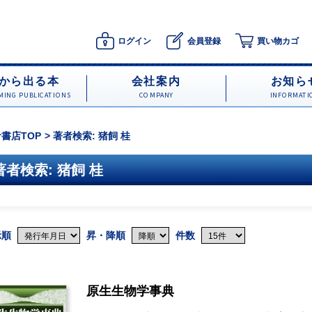
ログイン
会員登録
買い物カゴ
から出る本
会社案内
お知ら
ING PUBLICATIONS
COMPANY
INFORMATI
書店TOP
著者検索: 猪飼 桂
著者検索: 猪飼 桂
示順
昇・降順
件数
原生生物学事典