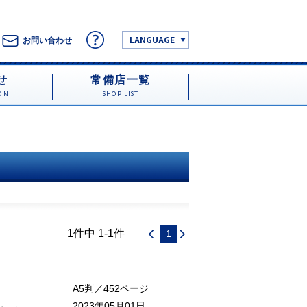
LANGUAGE
お問い合わせ
せ
常備店一覧
ON
SHOP LIST
1件中 1-1件
1
A5判／452ページ
2023年05月01日