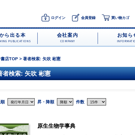
ログイン
会員登録
買い物カゴ
から出る本
会社案内
お知ら
ING PUBLICATIONS
COMPANY
INFORMATI
書店TOP
著者検索: 矢吹 彬憲
著者検索: 矢吹 彬憲
示順
昇・降順
件数
原生生物学事典