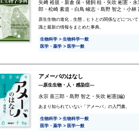
矢﨑 裕規
・
新倉 保
・
猪飼 桂
・
矢吹 彬憲
・
永
郎
・
松崎 素道
・
白鳥 峻志
・
島野 智之
・
小林
原生生物の進化，生態，ヒトとの関係などについて
識と最新の情報をまとめた事典。
生物科学
生物科学一般
医学・薬学
医学一般
アメーバのはなし
―原生生物・人・感染症―
永宗 喜三郎
・
島野 智之
・
矢吹 彬憲
(編)
あまり知られていない「アメーバ」の入門書。
生物科学
生物科学一般
医学・薬学
医学一般