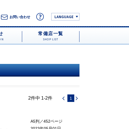
LANGUAGE
お問い合わせ
せ
常備店一覧
ON
SHOP LIST
2件中 1-2件
1
A5判／452ページ
2023年05月01日