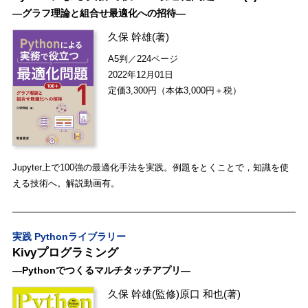
―グラフ理論と組合せ最適化への招待―
久保 幹雄
(著)
A5判／224ページ
2022年12月01日
定価3,300円（本体3,000円＋税）
Jupyter上で100強の最適化手法を実践。例題をとくことで，知識を使
える技術へ。解説動画有。
実践 Pythonライブラリー
Kivyプログラミング
―Pythonでつくるマルチタッチアプリ―
久保 幹雄
(監修)
原口 和也
(著)