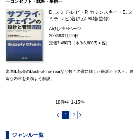
―コンセプト・戦略・事例―
D. スミチ-レビ
・
P. カミンスキー
・
E. ス
ミチ-レビ
(著)
久保 幹雄
(監修)
A5判／408ページ
2002年01月20日
定価7,480円（本体6,800円＋税）
米国IE協会のBook-of-the-Yearなど数々の賞に輝く正統派テキスト。豊
富な内容を要領よく解説。
18件中 1-15件
1
2
ジャンル一覧