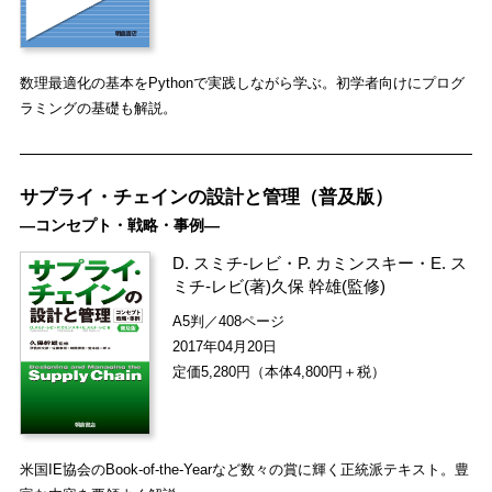
数理最適化の基本をPythonで実践しながら学ぶ。初学者向けにプログ
ラミングの基礎も解説。
サプライ・チェインの設計と管理（普及版）
―コンセプト・戦略・事例―
D. スミチ-レビ
・
P. カミンスキー
・
E. ス
ミチ-レビ
(著)
久保 幹雄
(監修)
A5判／408ページ
2017年04月20日
定価5,280円（本体4,800円＋税）
米国IE協会のBook-of-the-Yearなど数々の賞に輝く正統派テキスト。豊