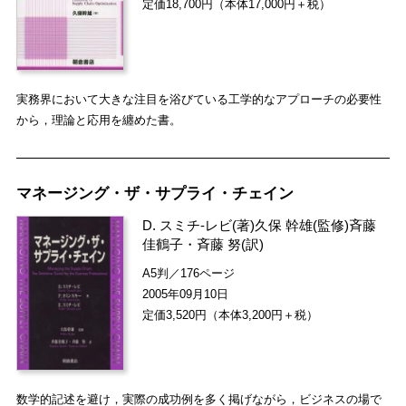
定価18,700円（本体17,000円＋税）
実務界において大きな注目を浴びている工学的なアプローチの必要性
から，理論と応用を纏めた書。
マネージング・ザ・サプライ・チェイン
D. スミチ-レビ
(著)
久保 幹雄
(監修)
斉藤
佳鶴子
・
斉藤 努
(訳)
A5判／176ページ
2005年09月10日
定価3,520円（本体3,200円＋税）
数学的記述を避け，実際の成功例を多く掲げながら，ビジネスの場で