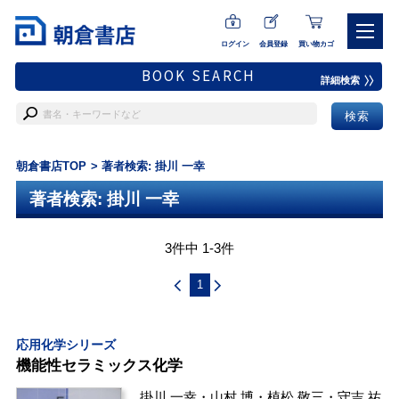
ログイン
会員登録
買い物カゴ
BOOK SEARCH
詳細検索
朝倉書店TOP
著者検索: 掛川 一幸
著者検索: 掛川 一幸
3件中 1-3件
1
応用化学シリーズ
機能性セラミックス化学
掛川 一幸
・
山村 博
・
植松 敬三
・
守吉 祐