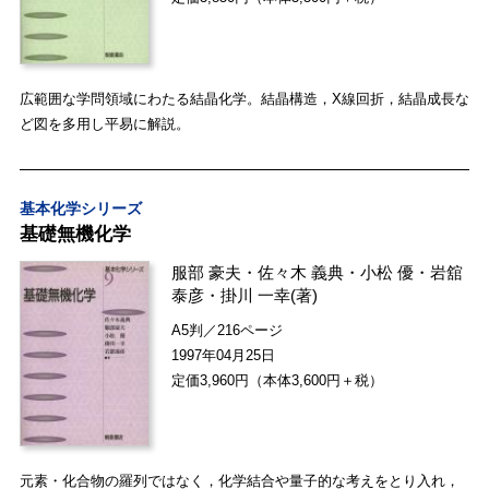
広範囲な学問領域にわたる結晶化学。結晶構造，X線回折，結晶成長な
ど図を多用し平易に解説。
基本化学シリーズ
基礎無機化学
服部 豪夫
・
佐々木 義典
・
小松 優
・
岩舘
泰彦
・
掛川 一幸
(著)
A5判／216ページ
1997年04月25日
定価3,960円（本体3,600円＋税）
元素・化合物の羅列ではなく，化学結合や量子的な考えをとり入れ，