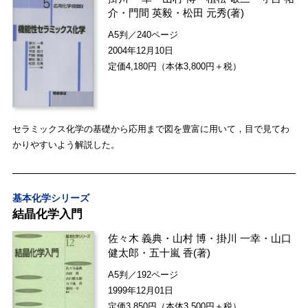
介
・
門間 英毅
・
松田 元秀
(著)
A5判／240ページ
2004年12月10日
定価4,180円（本体3,800円＋税）
セラミックス化学の基礎から応用まで図を豊富に用いて，目で見てわ
かりやすいよう解説した。
基本化学シリーズ
結晶化学入門
佐々木 義典
・
山村 博
・
掛川 一幸
・
山口
健太郎
・
五十嵐 香
(著)
A5判／192ページ
1999年12月01日
定価3,850円（本体3,500円＋税）