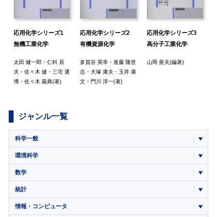
応用化学シリーズ1
応用化学シリーズ2
応用化学シリーズ3
無機工業化学
有機資源化学
高分子工業化学
太田 健一郎
・
仁科 辰
多賀谷 英幸
・
進藤 隆世
山岡 亜夫
(編著)
夫
・
佐々木 健
・
三宅 通
志
・
大塚 康夫
・
玉井 康
克
博
・
佐々木 義典
(著)
文
・
門川 淳一
(著)
ジャンル一覧
科学一般
環境科学
数学
統計
情報・コンピュータ