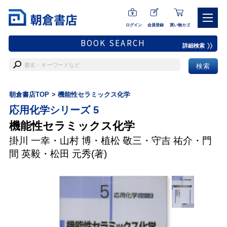
ログイン
会員登録
買い物カゴ
BOOK SEARCH
詳細検索
朝倉書店TOP
機能性セラミックス化学
応用化学シリーズ 5
機能性セラミックス化学
掛川 一幸
・
山村 博
・
植松 敬三
・
守吉 祐介
・
門
間 英毅
・
松田 元秀
(著)