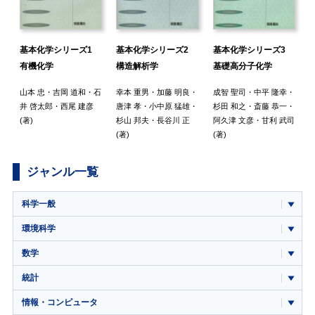
4
基本化学シリーズ1
基本化学シリーズ2
基本化学シリーズ3
有機化学
構造解析学
基礎高分子化学
山本 忠
・
吉岡 道和
・
石
幸本 重男
・
加藤 明良
・
成智 聖司
・
中平 隆幸
・
(
井 啓太郎
・
西尾 建彦
唐津 孝
・
小中原 猛雄
・
杉田 和之
・
斎藤 恭一
・
(著)
杉山 邦夫
・
長谷川 正
阿久津 文彦
・
甘利 武司
(著)
(著)
ジャンル一覧
科学一般
環境科学
数学
統計
情報・コンピュータ