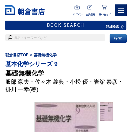
ログイン
会員登録
買い物カゴ
BOOK SEARCH
詳細検索
朝倉書店TOP
基礎無機化学
基本化学シリーズ 9
基礎無機化学
服部 豪夫
・
佐々木 義典
・
小松 優
・
岩舘 泰彦
・
掛川 一幸
(著)