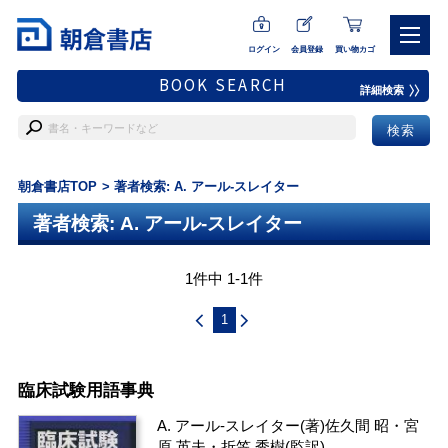
ログイン
会員登録
買い物カゴ
BOOK SEARCH
詳細検索
朝倉書店TOP
著者検索: A. アール-スレイター
著者検索: A. アール-スレイター
1件中 1-1件
1
臨床試験用語事典
A. アール-スレイター
(著)
佐久間 昭
・
宮
原 英夫
・
折笠 秀樹
(監訳)