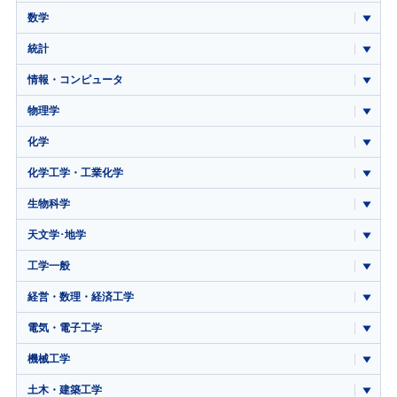
数学
統計
情報・コンピュータ
物理学
化学
化学工学・工業化学
生物科学
天文学･地学
工学一般
経営・数理・経済工学
電気・電子工学
機械工学
土木・建築工学