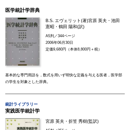
医学統計学辞典
B.S. エヴェリット
(著)
宮原 英夫
・
池田
憲昭
・
鶴田 陽和
(訳)
A5判／344ページ
2006年06月30日
定価9,680円（本体8,800円＋税）
基本的な専門用語を，数式を用いず明快な定義を与える医者，医学部
の学生を対象とした辞典。
統計ライブラリー
実践医学統計学
宮原 英夫
・
折笠 秀樹
(監訳)