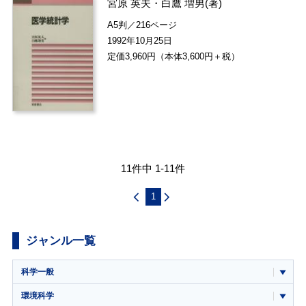
宮原 英夫
・
白鷹 増男
(著)
A5判／216ページ
1992年10月25日
定価3,960円（本体3,600円＋税）
11件中 1-11件
1
ジャンル一覧
科学一般
環境科学