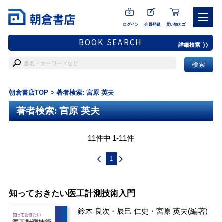
ログイン
会員登録
買い物カゴ
BOOK SEARCH
詳細検索
朝倉書店TOP
著者検索: 宮原 英夫
著者検索: 宮原 英夫
11件中 1-11件
1
知っておきたい医工計測技術入門
鈴木 良次
・
辰巳 仁史
・
宮原 英夫
(編著)