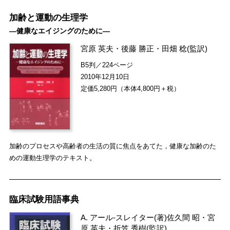
加齢と運動の生理学
―健康なエイジングのために―
宮原 英夫
・
後藤 勝正
・
田畑 稔
(監訳)
B5判／224ページ
2010年12月10日
定価5,280円（本体4,800円＋税）
加齢のプロセスや高齢者の生活の質に焦点をあてた，健康な加齢のた
めの運動生理学のテキスト。
臨床試験用語事典
A. アール-スレイター
(著)
佐久間 昭
・
宮
原 英夫
・
折笠 秀樹
(監訳)