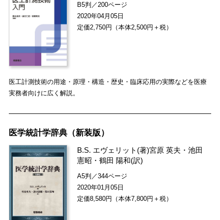
B5判／200ページ
2020年04月05日
定価2,750円（本体2,500円＋税）
医工計測技術の用途・原理・構造・歴史・臨床応用の実際などを医療
実務者向けに広く解説。
医学統計学辞典（新装版）
B.S. エヴェリット
(著)
宮原 英夫
・
池田
憲昭
・
鶴田 陽和
(訳)
A5判／344ページ
2020年01月05日
定価8,580円（本体7,800円＋税）