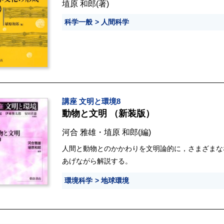
埴原 和郎
(著)
科学一般
人間科学
講座 文明と環境8
動物と文明 （新装版）
河合 雅雄
・
埴原 和郎
(編)
人間と動物とのかかわりを文明論的に，さまざまな
あげながら解説する。
環境科学
地球環境