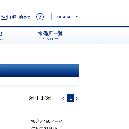
LANGUAGE
お問い合わせ
せ
常備店一覧
ON
SHOP LIST
3件中 1-3件
1
A5判／468ページ
2010年01月25日