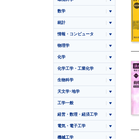
数学
統計
情報・コンピュータ
物理学
化学
化学工学・工業化学
生物科学
天文学･地学
工学一般
経営・数理・経済工学
電気・電子工学
機械工学