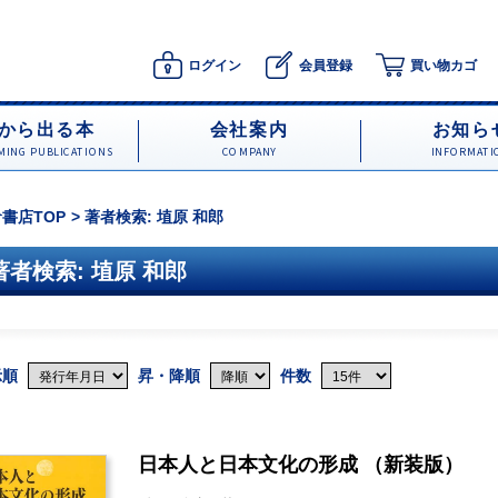
ログイン
会員登録
買い物カゴ
から出る本
会社案内
お知ら
ING PUBLICATIONS
COMPANY
INFORMATI
書店TOP
著者検索: 埴原 和郎
著者検索: 埴原 和郎
示順
昇・降順
件数
日本人と日本文化の形成 （新装版）