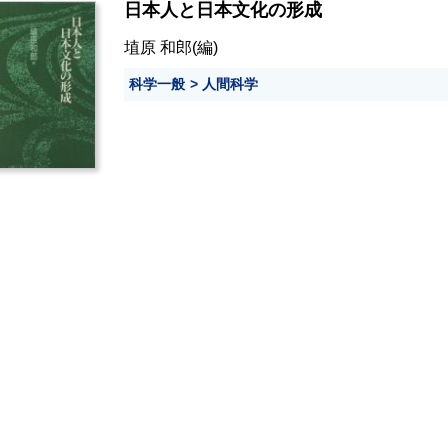
日本人と日本文化の形成
埴原 和郎
(編)
科学一般
人間科学