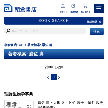
ログイン
会員登録
買い物カゴ
BOOK SEARCH
詳細検索
朝倉書店TOP
著者検索: 巌佐 庸
著者検索: 巌佐 庸
2件中 1-2件
1
理論生物学事典
巌佐 庸
・
大槻 久
・
佐竹 暁子
・
望月 敦史
(編集幹事)