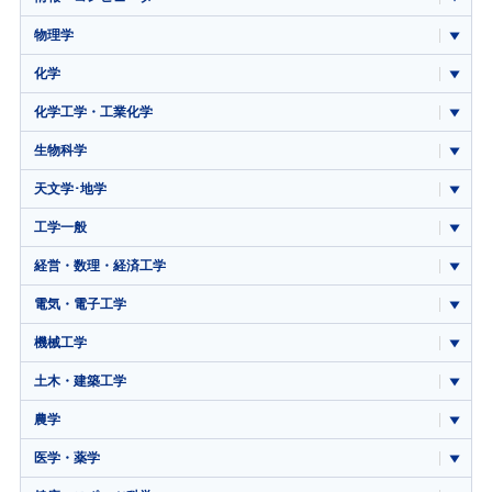
物理学
化学
化学工学・工業化学
生物科学
天文学･地学
工学一般
経営・数理・経済工学
電気・電子工学
機械工学
土木・建築工学
農学
医学・薬学