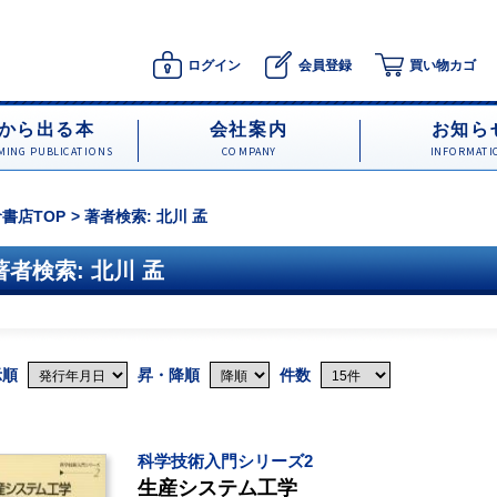
ログイン
会員登録
買い物カゴ
から出る本
会社案内
お知ら
ING PUBLICATIONS
COMPANY
INFORMATI
書店TOP
著者検索: 北川 孟
著者検索: 北川 孟
示順
昇・降順
件数
科学技術入門シリーズ2
生産システム工学