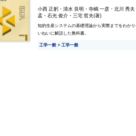
小西 正躬
・
清水 良明
・
寺嶋 一彦
・
北川 秀夫
孟
・
石光 俊介
・
三宅 哲夫
(著)
知的生産システムの基礎理論から実際までをわかり
いねいに解説した教科書。
工学一般
工学一般