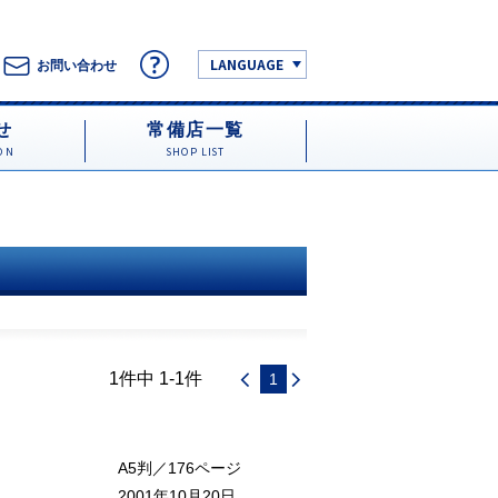
LANGUAGE
お問い合わせ
せ
常備店一覧
ON
SHOP LIST
1件中 1-1件
1
A5判／176ページ
2001年10月20日