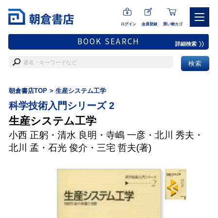
ログイン
会員登録
買い物カゴ
BOOK SEARCH
詳細検索
朝倉書店TOP
生産システム工学
科学技術入門シリーズ 2
生産システム工学
小西 正躬
・
清水 良明
・
寺嶋 一彦
・
北川 秀夫
・
北川 孟
・
石光 俊介
・
三宅 哲夫
(著)