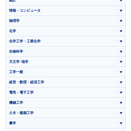
統計
情報・コンピュータ
物理学
化学
化学工学・工業化学
生物科学
天文学･地学
工学一般
経営・数理・経済工学
電気・電子工学
機械工学
土木・建築工学
農学