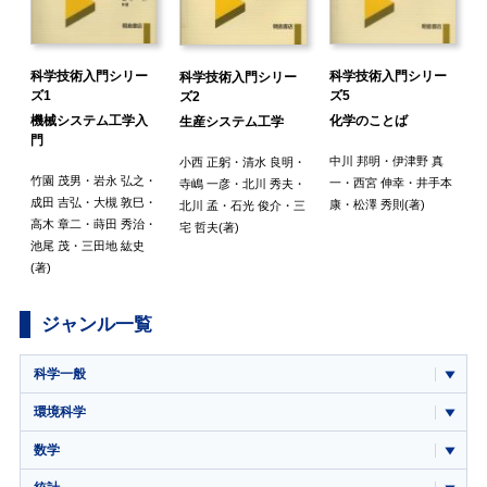
科学技術入門シリー
科学技術入門シリー
科学技術入門シリー
ズ1
ズ5
ズ2
機械システム工学入
化学のことば
生産システム工学
門
鯉
中川 邦明
・
伊津野 真
小西 正躬
・
清水 良明
・
竹園 茂男
・
岩永 弘之
・
宮
一
・
西宮 伸幸
・
井手本
寺嶋 一彦
・
北川 秀夫
・
成田 吉弘
・
大槻 敦巳
・
康
・
松澤 秀則
(著)
北川 孟
・
石光 俊介
・
三
高木 章二
・
蒔田 秀治
・
宅 哲夫
(著)
池尾 茂
・
三田地 紘史
(著)
ジャンル一覧
科学一般
環境科学
数学