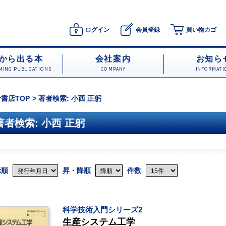
ログイン
会員登録
買い物カゴ
から出る本
会社案内
お知ら
ING PUBLICATIONS
COMPANY
INFORMATI
書店TOP
著者検索: 小西 正躬
著者検索: 小西 正躬
示順
昇・降順
件数
科学技術入門シリーズ2
生産システム工学