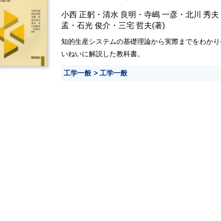
小西 正躬
・
清水 良明
・
寺嶋 一彦
・
北川 秀夫
孟
・
石光 俊介
・
三宅 哲夫
(著)
知的生産システムの基礎理論から実際までをわかり
いねいに解説した教科書。
工学一般
工学一般