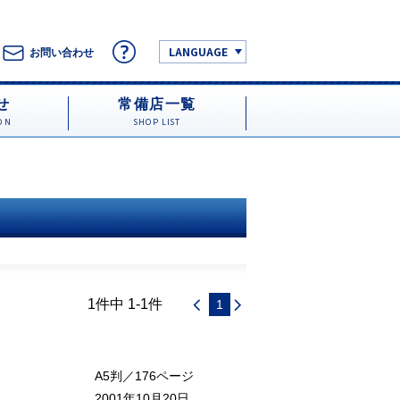
LANGUAGE
お問い合わせ
せ
常備店一覧
ON
SHOP LIST
1件中 1-1件
1
A5判／176ページ
2001年10月20日