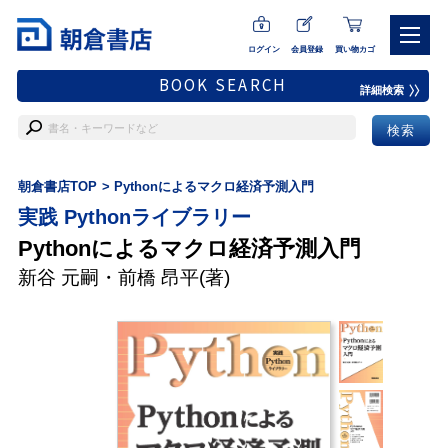
ログイン
会員登録
買い物カゴ
BOOK SEARCH
詳細検索
朝倉書店TOP
Pythonによるマクロ経済予測入門
実践 Pythonライブラリー
Pythonによるマクロ経済予測入門
新谷 元嗣
・
前橋 昂平
(著)