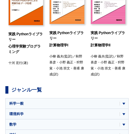
ラ
実践 Pythonライブラ
実践 Pythonライブラ
実践 Pythonライブラ
リー
リー
リー
レ
計算物理学I
計算物理学II
心理学実験プログラ
ミング
小柳 義夫
(監訳)／
秋野
小柳 義夫
(監訳)／
秋野
北
喜彦
・
小野 義正
・
狩野
喜彦
・
小野 義正
・
狩野
十河 宏行
(著)
谷
覚
・
小池 崇文
・
善甫 康
覚
・
小池 崇文
・
善甫 康
成
(訳)
成
(訳)
ジャンル一覧
科学一般
環境科学
数学