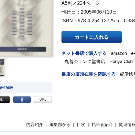
A5判／224ページ
刊行日：2005年06月10日
ISBN：978-4-254-13725-5 C33
カートに入れる
ネット書店で購入する
amazon
e
丸善ジュンク堂書店
Honya Club
書店の店頭在庫を確認する
紀伊國
 物性物理
内容紹介
編集部から
目次
執筆者紹介
関連情