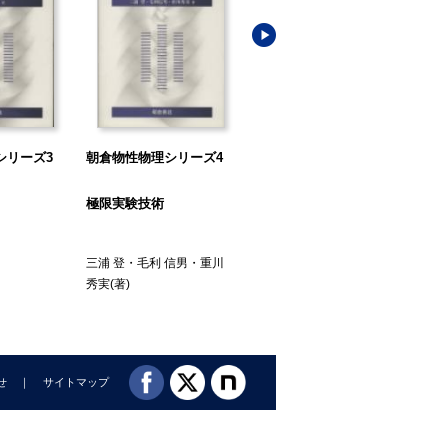
シリーズ3
朝倉物性物理シリーズ4
朝倉物性物理シリーズ5
朝
極限実験技術
超伝導
二
三浦 登
・
毛利 信男
・
重川
家 泰弘
(著)
川路
秀実
(著)
せ
サイトマップ