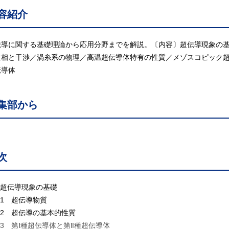
容紹介
伝導に関する基礎理論から応用分野までを解説。〔内容〕超伝導現象の
位相と干渉／渦糸系の物理／高温超伝導体特有の性質／メゾスコピック
伝導体
集部から
次
 超伝導現象の基礎
.1 超伝導物質
.2 超伝導の基本的性質
3 第Ⅰ種超伝導体と第Ⅱ種超伝導体