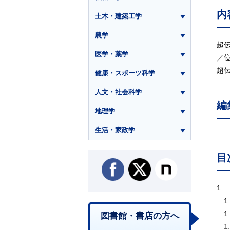
内
土木・建築工学
農学
超
医学・薬学
／
超
健康・スポーツ科学
人文・社会科学
編
地理学
生活・家政学
目
1.
1
1
図書館・書店の方へ
1.