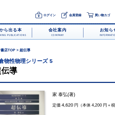
ログイン
会員登録
買い物カゴ
から出る本
会社案内
お知ら
ING PUBLICATIONS
COMPANY
INFORMATI
書店TOP
超伝導
倉物性物理シリーズ 5
超伝導
家 泰弘
(著)
4,620
定価
円（本体 4,200 円＋