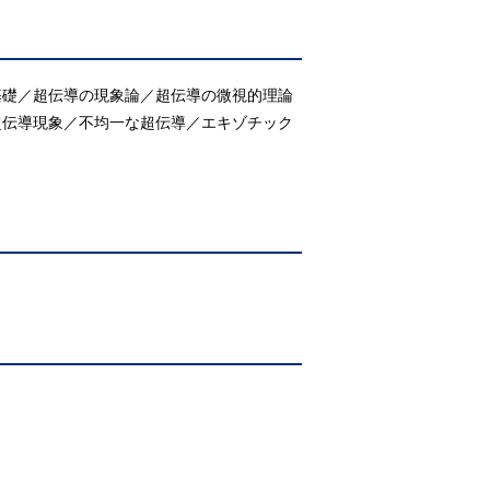
基礎／超伝導の現象論／超伝導の微視的理論
超伝導現象／不均一な超伝導／エキゾチック