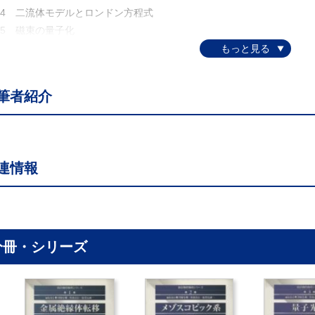
.4 二流体モデルとロンドン方程式
.5 磁束の量子化
 超伝導の現象論
.1 相転移と秩序パラメーター
2 ギンツブルクーランダウ（GTJ）方程式
筆者紹介
.3 ゲージ不変性
4 GLコヒーレンズ長と侵入長
.5 第Ⅱ種超伝導体の上部臨界磁場
.6 境界条件と表面超伝導
連情報
.7 層状および薄膜超伝導体
.8 量子渦（ボルテックス）
 超伝導の微視的理論
.1 金属の基本的性質
.2 電子格子相互作用
分冊・シリーズ
.3 クーパー問題
4 BCS基底状態
5 BCS状態からの素励起
6 BCSハミルトニアン