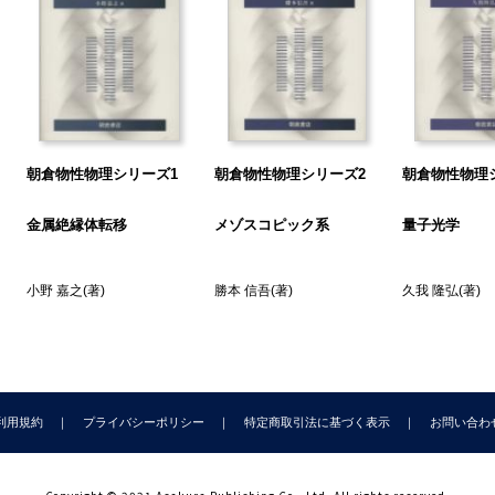
.7 有限温度での超伝導ギャップ
8 BCS状態における熱力学量
.9 準粒子トンネル
10 準粒子と正孔
11 摂動に対する応答
 超伝導の位相と干渉
朝倉物性物理シリーズ1
朝倉物性物理シリーズ2
朝倉物性物理
.1 ジョセフソン効果
.2 ジョセフソン接合の磁場応答
金属絶縁体転移
メゾスコピック系
量子光学
.3 交流ジョセフソン効果
4 超伝導量子干渉計（SQUID）
小野 嘉之
(著)
勝本 信吾
(著)
久我 隆弘
(著)
 渦糸系の物理
.1 渦糸間の相互作用
.2 アプリコソフ格子
.3 洞糸格子の観察
.4 ローレンツ力と磁束フロー
利用規約
プライバシーポリシー
特定商取引法に基づく表示
お問い合わ
5 ピン留め
.6 非平衡磁化過程
 高温超伝導体特有の性質