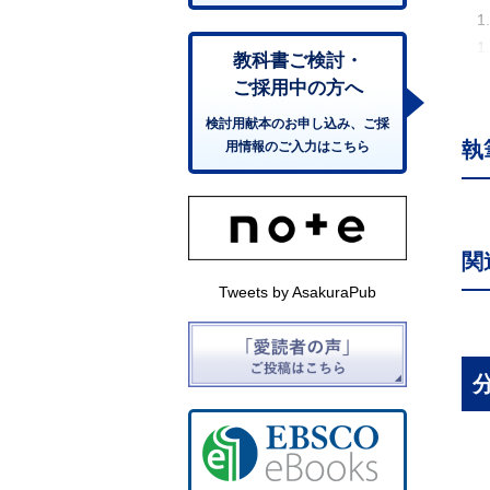
1
1
教科書ご検討・
2.
ご採用中の方へ
2
検討用献本のお申し込み、ご採
2.
執
用情報のご入力はこちら
2
2.
2
2
関
2
Tweets by AsakuraPub
2
3.
3
3
3
3.
3.
3.