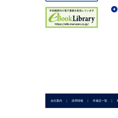
3
3.
3
3.
3.
4.
性物理シリーズ6
朝倉物性物理シリーズ7
朝倉物性物理シリーズ9
4
4
元電子と磁場
磁性Ｉ
中性子散乱
4
4.
紳治
(著)
久保 健
・
田中 秀数
(著)
遠藤 康夫
(著)
5.
5
5
5
5
会社案内
採用情報
常備店一覧
5.
5
6.