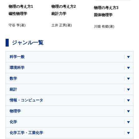
物理の考え方1
物理の考え方2
物理の考え方3
磁性物理学
統計力学
固体物理学
守谷 亨
(著)
土井 正男
(著)
川畑 有郷
(著)
ジャンル一覧
科学一般
環境科学
数学
統計
情報・コンピュータ
物理学
化学
化学工学・工業化学