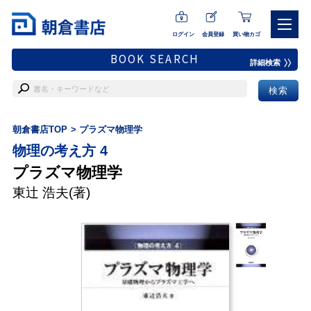
ログイン
会員登録
買い物カゴ
BOOK SEARCH
詳細検索
朝倉書店TOP
プラズマ物理学
物理の考え方 4
プラズマ物理学
東辻 浩夫
(著)