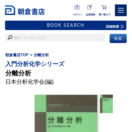
ログイン
会員登録
買い物カゴ
BOOK SEARCH
詳細検索
朝倉書店TOP
分離分析
入門分析化学シリーズ
分離分析
日本分析化学会
(編)