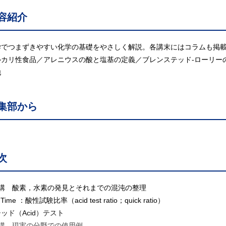
容紹介
学でつまずきやすい化学の基礎をやさしく解説。各講末にはコラムも掲
カリ性食品／アレニウスの酸と塩基の定義／ブレンステッド-ローリーの酸
他
集部から
次
1講 酸素，水素の発見とそれまでの混沌の整理
 Time ：酸性試験比率（acid test ratio；quick ratio）
ッド（Acid）テスト
2講 現実の分野での使用例