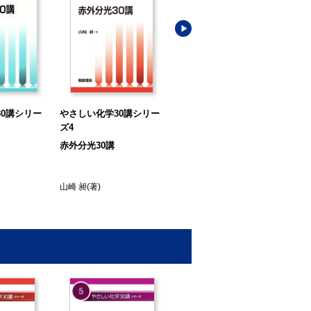
0講シリー
やさしい化学30講シリー
やさしい化学30講シリー
や
ズ4
ズ5
ズ1
赤外分光30講
化学英語30講
溶
山崎 昶
(著)
宮本 惠子
(著)
山崎