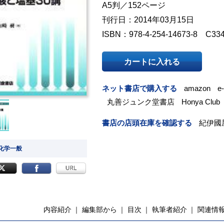
A5判／152ページ
刊行日：2014年03月15日
ISBN：978-4-254-14673-8 C33
カートに入れる
ネット書店で購入する
amazon
e
丸善ジュンク堂書店
Honya Club
書店の店頭在庫を確認する
紀伊國
 化学一般
内容紹介
編集部から
目次
執筆者紹介
関連情