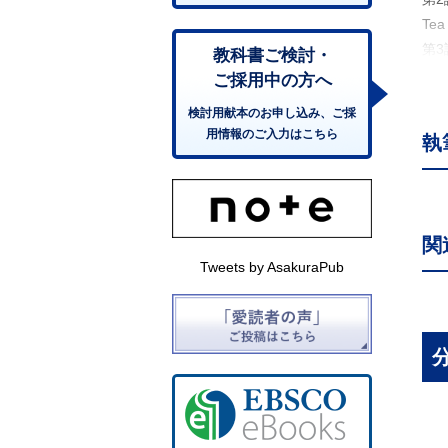
Te
第
教科書ご検討・
Te
ご採用中の方へ
有
検討用献本のお申し込み、ご採
第
用情報のご入力はこちら
執
Te
第
Te
第
関
Te
Tweets by AsakuraPub
第
Te
第
Te
第
Te
第