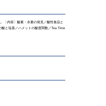
載。〔内容〕酸素・水素の発見／酸性食品と
と塩基／ハメットの酸度関数／Tea Time