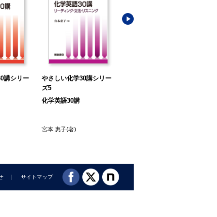
0講シリー
やさしい化学30講シリー
やさしい化学30講シリー
や
ズ5
ズ1
ズ2
化学英語30講
溶液と濃度30講
酸
宮本 惠子
(著)
山崎 昶
(著)
山崎
せ
サイトマップ