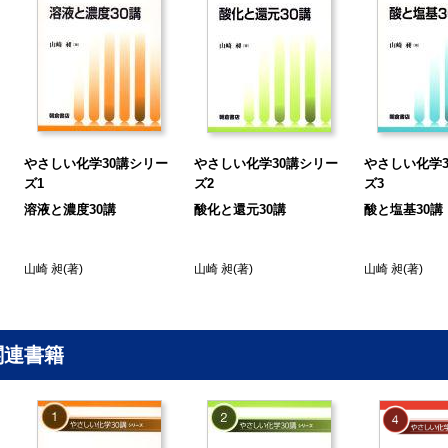
a Time：カールスベリ研究所
11講 アレニウスの酸・塩基の定義
a Time：梘水
12講 酸性紙問題と加水分解
a Time：ハンニバルの岩石破壊
13講 ブレンステッド‒ローリーの酸と塩基
a Time：ソーダの上に酢を
やさしい化学30講シリー
やさしい化学30講シリー
やさしい化学3
14講 溶存化学種と水素イオン濃度の関連
ズ1
ズ2
ズ3
a Time：食品の「あく」や「渋」の除去
溶液と濃度30講
酸化と還元30講
酸と塩基30講
15講 緩衝溶液と緩衝容量
a Time：酸性アミノ酸と塩基性アミノ酸，酸性蛋白質と塩基性蛋白質
山崎 昶
(著)
山崎 昶
(著)
山崎 昶
(著)
16講 フロートのダイアグラム
a Time：調理における酸とアルカリ
17講 酸の強さの尺度，酸の強度と酸の濃度
a Time：アルカリによる人体の処理
関連書籍
18講 ハメットの酸度関数
a Time：銅版画と強水
19講 超 強 酸