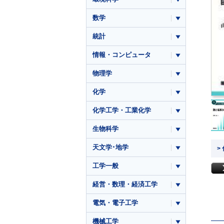
数学
統計
情報・コンピュータ
物理学
化学
化学工学・工業化学
生物科学
天文学･地学
>
工学一般
経営・数理・経済工学
電気・電子工学
機械工学