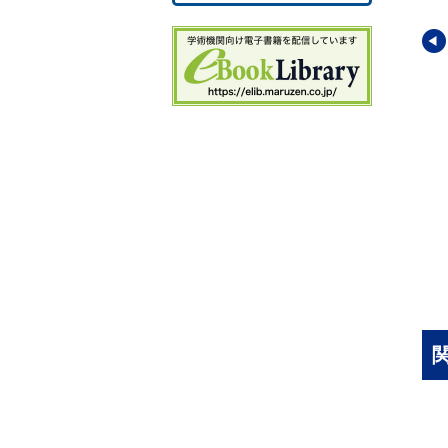
Te
第
Te
第
Te
第
Te
い化学30講シリー
やさしい化学30講シリー
やさしい化学30講シリー
第
ズ4
ズ5
Te
基30講
赤外分光30講
化学英語30講
第
Te
昶
(著)
山崎 昶
(著)
宮本 惠子
(著)
第
Te
第
Te
第
Te
第