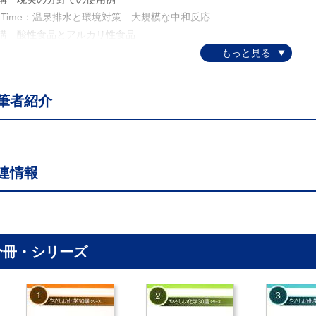
a Time：温泉排水と環境対策…大規模な中和反応
3講 酸性食品とアルカリ性食品
a Time：本当のアルカリ性食品
料トイレの元祖
4講 酸性岩と塩基性岩
筆者紹介
a Time：岩石の名称
5講 酸性白土とアルカリ白土
a Time：温泉の酸性・アルカリ性の分類
6講 酸素酸と水素酸…新たな混乱
連情報
a Time：実際に利用される酸味料
7講 苛性アルカリと緩性アルカリ
a Time：「灰も商品に」
8講 「アルカリ」のもっと広い意味の用法
a Time：味覚の中での酸とアルカリ
分冊・シリーズ
9講 ルブラン法とソルヴェイ法
a Time：赤道直下のアルカリ性塩湖
10講 電解質理論による整理