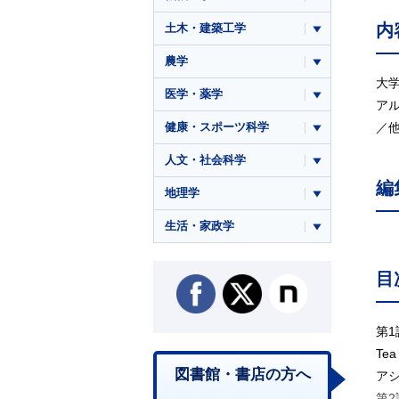
内
土木・建築工学
農学
大
医学・薬学
アル
健康・スポーツ科学
／
人文・社会科学
編
地理学
生活・家政学
目
第
Tea
図書館・書店の方へ
アシ
第