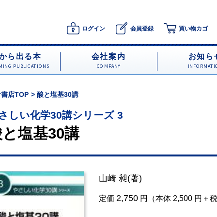
ログイン
会員登録
買い物カゴ
から出る本
会社案内
お知ら
ING PUBLICATIONS
COMPANY
INFORMATI
書店TOP
酸と塩基30講
さしい化学30講シリーズ 3
酸と塩基30講
山崎 昶
(著)
2,750
定価
円（本体 2,500 円＋