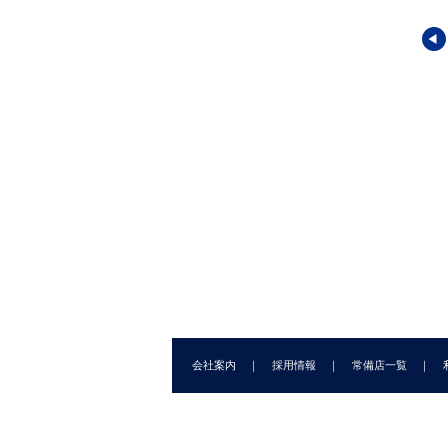
Te
第
Te
第
Te
第
Te
い化学30講シリー
やさしい化学30講シリー
やさしい化学30講シリー
第
ズ4
ズ5
Te
還元30講
赤外分光30講
化学英語30講
第
Te
昶
(著)
山崎 昶
(著)
宮本 惠子
(著)
第
Te
第2
Te
会社案内
採用情報
常備店一覧
第
Te
第