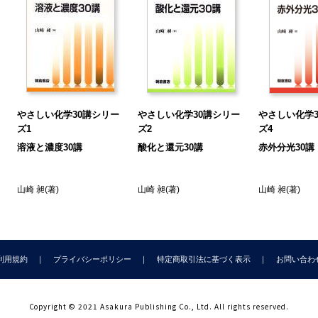
a Time：強リン酸
20講 非水溶液系における酸と塩基
a Time：危険なはずの酸の溶液の調製法
21講 キャディ‒エルゼイの酸・塩基など
a Time：真っ白な嘘
22講 固体の酸と固体の塩基
a Time：「ボラウォッシュ」
やさしい化学30講シリー
やさしい化学30講シリー
やさしい化学3
23講 ルイスの酸・塩基の定義
ズ1
ズ2
ズ4
a Time：ソーダの産地と恐竜の化石
溶液と濃度30講
酸化と還元30講
赤外分光30講
24講 アダクト形成・錯形成
a Time：下水管清掃剤
山崎 昶
(著)
山崎 昶
(著)
山崎 昶
(著)
25講 相乗効果（シナジズム）
a Time：酸性染色と塩基性染色（ヘマトキシリン・エオシン染色）
6講 NMR シフト試薬
a Time：『倭人傳』の調味料
利用規約
プライバシーポリシー
特定商取引法に基づく表示
お問い合わ
27講 ドナー数とアクセプター数
a Time：炭素サイクル
28講 ドナー数の予測・推定
Copyright © 2021 Asakura Publishing Co., Ltd. All rights reserved.