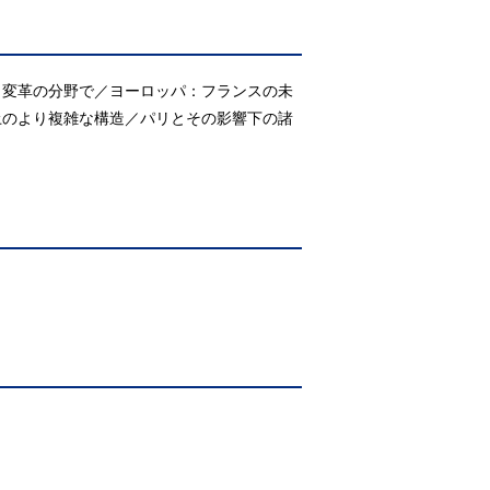
／変革の分野で／ヨーロッパ：フランスの未
土のより複雑な構造／パリとその影響下の諸