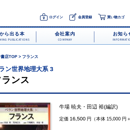
ログイン
会員登録
買い物カゴ
から出る本
会社案内
お知ら
ING PUBLICATIONS
COMPANY
INFORMATI
書店TOP
フランス
ラン世界地理大系 3
フランス
牛場 暁夫
・
田辺 裕
(編訳)
16,500
定価
円（本体 15,000 