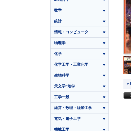
数学
統計
情報・コンピュータ
物理学
化学
化学工学・工業化学
生物科学
>
天文学･地学
工学一般
経営・数理・経済工学
電気・電子工学
機械工学