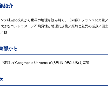
容紹介
ランス独自の視点から世界の地理を読み解く。〔内容〕フランスの力量
／大きなコントラスト／不均質性と地理的規模／距離と差異の減少／国
域／他
集部から
定評の“Geographie Universelle”(BELIN-RECLUS)を完訳。
次