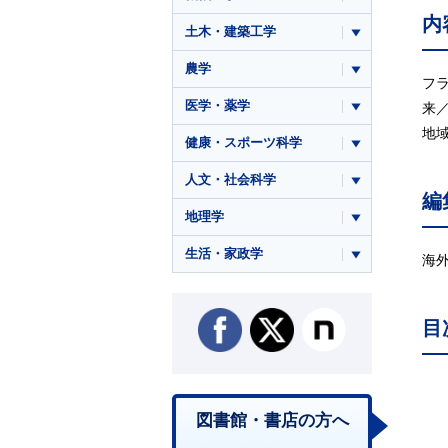
内
土木・建築工学
農学
フ
医学・薬学
来
地
健康・スポーツ科学
人文・社会科学
編
地理学
生活・家政学
海外で
目
図書館・書店の方へ