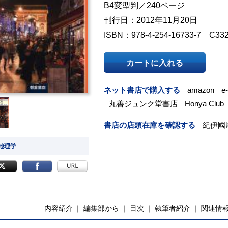
B4変型判／240ページ
刊行日：2012年11月20日
ISBN：978-4-254-16733-7 C33
カートに入れる
ネット書店で購入する
amazon
e
丸善ジュンク堂書店
Honya Club
書店の店頭在庫を確認する
紀伊國
 地理学
内容紹介
編集部から
目次
執筆者紹介
関連情