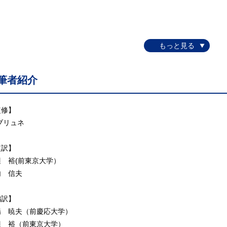
筆者紹介
監修】
ブリュネ
監訳】
辺 裕(前東京大学）
内 信夫
編訳】
場 暁夫（前慶応大学）
辺 裕（前東京大学）