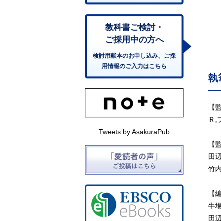
教科書ご検討・
ご採用中の方へ
検討用献本のお申し込み、ご採
用情報のご入力はこちら
執
【
Ｒ,
Tweets by AsakuraPub
【
田
竹
【
牛
田