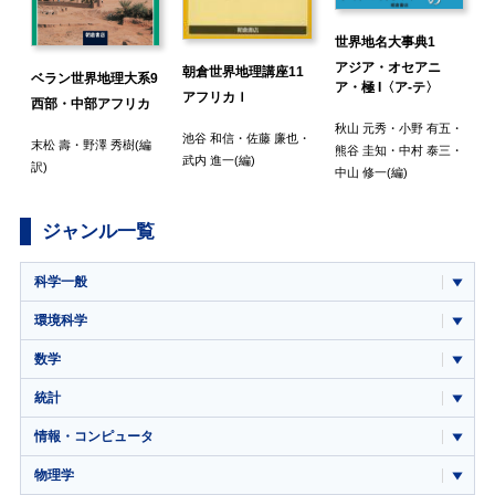
世界地名大事典1
アジア・オセアニ
朝倉世界地理講座11
ベラン世界地理大系9
ア・極 I〈ア-テ〉
アフリカＩ
西部・中部アフリカ
秋山 元秀
・
小野 有五
・
)
池谷 和信
・
佐藤 廉也
・
末松 壽
・
野澤 秀樹
(編
熊谷 圭知
・
中村 泰三
・
武内 進一
(編)
訳)
中山 修一
(編)
ジャンル一覧
科学一般
環境科学
数学
統計
情報・コンピュータ
物理学