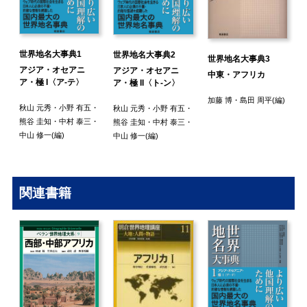
世界地名大事典1
世界地名大事典2
世界地名大事典3
アジア・オセアニ
アジア・オセアニ
中東・アフリカ
ア・極 I〈ア-テ〉
ア・極 II〈ト-ン〉
・
加藤 博
・
島田 周平
(編)
秋山 元秀
・
小野 有五
・
秋山 元秀
・
小野 有五
・
熊谷 圭知
・
中村 泰三
・
熊谷 圭知
・
中村 泰三
・
中山 修一
(編)
中山 修一
(編)
関連書籍