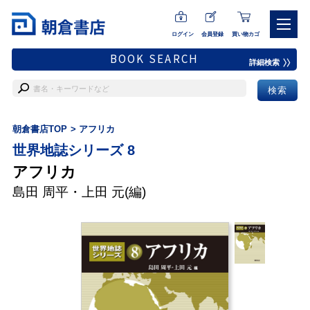
ログイン
会員登録
買い物カゴ
BOOK SEARCH
詳細検索
朝倉書店TOP
アフリカ
世界地誌シリーズ 8
アフリカ
島田 周平
・
上田 元
(編)