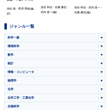
)
池谷 和信
・
佐藤 廉也
・
池谷 和信
・
武内 進一
・
末松 壽
・
野澤 秀樹
(編
武内 進一
(編)
佐藤 廉也
(編)
訳)
ジャンル一覧
科学一般
環境科学
数学
統計
情報・コンピュータ
物理学
化学
化学工学・工業化学
生物科学