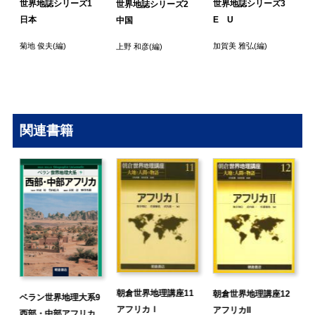
1
世界地誌シリーズ1
世界地誌シリーズ3
世界地誌シリーズ2
日本
E U
中国
菊地 俊夫
(編)
加賀美 雅弘
(編)
上野 和彦
(編)
関連書籍
朝倉世界地理講座11
朝倉世界地理講座12
ベラン世界地理大系9
アフリカＩ
アフリカII
西部・中部アフリカ