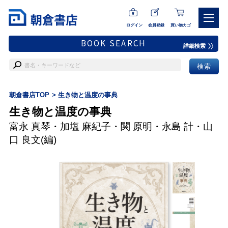
ログイン
会員登録
買い物カゴ
BOOK SEARCH
詳細検索
朝倉書店TOP
生き物と温度の事典
生き物と温度の事典
富永 真琴
・
加塩 麻紀子
・
関 原明
・
永島 計
・
山
口 良文
(編)