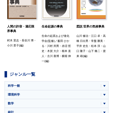
人間の許容・適応限
図説 世界の気候事典
生命起源の事典
界事典
山川 修治
・
江口 卓
・
高
生命の起原および進化
村木 里志
・
長谷川 博
・
橋 日出男
・
常盤 勝美
・
学会
(監修)／
薮田 ひか
小川 景子
(編)
平井 史生
・
松本 淳
・
山
る
・
川村 邦男
・
赤沼 哲
口 隆子
・
山下 脩二
・
渡
史
・
木賀 大介
・
根本 直
来 靖
(編)
人
・
古川 善博
・
横堀 伸
一
(編)
ジャンル一覧
科学一般
環境科学
数学
統計