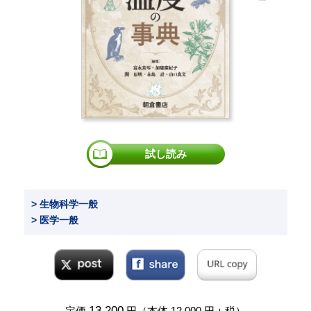
試し読み
> 生物科学一般
> 医学一般
13,200
定価
円（本体 12,000 円＋税）